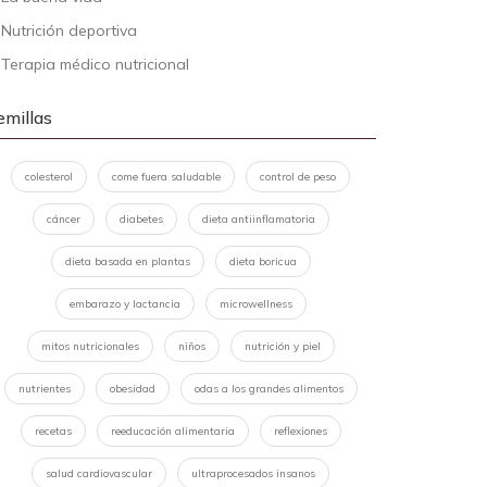
-
Nutrición deportiva
-
Terapia médico nutricional
emillas
colesterol
come fuera saludable
control de peso
cáncer
diabetes
dieta antiinflamatoria
dieta basada en plantas
dieta boricua
embarazo y lactancia
microwellness
mitos nutricionales
niños
nutrición y piel
nutrientes
obesidad
odas a los grandes alimentos
recetas
reeducación alimentaria
reflexiones
salud cardiovascular
ultraprocesados insanos