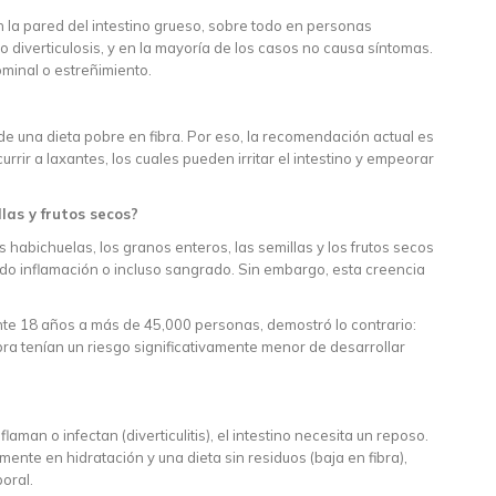
 la pared del intestino grueso, sobre todo en personas
diverticulosis, y en la mayoría de los casos no causa síntomas.
ominal o estreñimiento.
e una dieta pobre en fibra. Por eso, la recomendación actual es
rrir a laxantes, los cuales pueden irritar el intestino y empeorar
las y frutos secos?
abichuelas, los granos enteros, las semillas y los frutos secos
do inflamación o incluso sangrado. Sin embargo, esta creencia
nte 18 años a más de 45,000 personas, demostró lo contrario:
ra tenían un riesgo significativamente menor de desarrollar
laman o infectan (diverticulitis), el intestino necesita un reposo.
lmente en hidratación y una dieta sin residuos (baja en fibra),
oral.