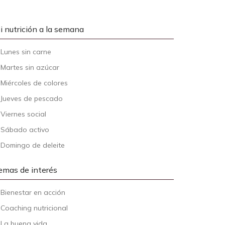
i nutrición a la semana
-
Lunes sin carne
-
Martes sin azúcar
-
Miércoles de colores
-
Jueves de pescado
-
Viernes social
-
Sábado activo
-
Domingo de deleite
emas de interés
-
Bienestar en acción
-
Coaching nutricional
-
La buena vida