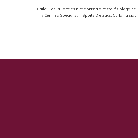
Carla L. de la Torre es nutricionista dietista, fisióloga d
y Certified Specialist in Sports Dietetics. Carla ha s