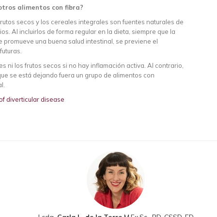
otros alimentos con fibra?
rutos secos y los cereales integrales son fuentes naturales de
os. Al incluirlos de forma regular en la dieta, siempre que la
se promueve una buena salud intestinal, se previene el
futuras.
ni los frutos secos si no hay inflamación activa. Al contrario,
 que se está dejando fuera un grupo de alimentos con
l.
f diverticular disease
Lcda.
Carla L. de la Torre
M.Ex.Sc., RD, CSSD, ED