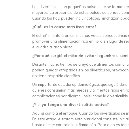
Los divertículos son pequeñas bolsas que se forman en
mayores. La presencia de estas bolsas se conoce como 
Cuando los hay, pueden incluir cólicos, hinchazón abd
¿Cuál es la causa más frecuente?
El estreñimiento crónico, muchas veces consecuencia d
promover una alimentación rica en fibra en lugar de recu
el cuadro a largo plazo.
¿Por qué surgió el mito de evitar legumbres, semil
Durante mucho tiempo se creyó que alimentos como las h
podían quedar atrapados en los divertículos, provocan
no tiene respaldo científico.
Un importante estudio epidemiológico, que siguió dura
quienes consumían más nueces y alimentos ricos en fib
complicaciones por diverticulosis, como la diverticulitis.
¿Y si ya tengo una diverticulitis activa?
Aquí sí cambia el enfoque. Cuando los divertículos se inf
En esta etapa, el tratamiento nutricional consiste inicia
hasta que se controle la inflamación. Pero esto es temp