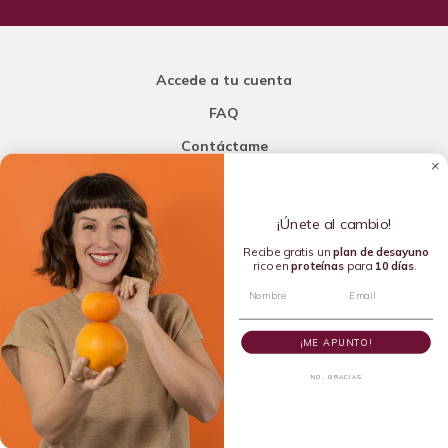
Accede a tu cuenta
FAQ
Contáctame
Carla Mi Nutricionista
¡Únete al cambio!
Añade una porción de inteligencia a tu nutrición
Recibe gratis un
plan de
desayuno
rico en
proteínas
para
10 días
.
Copyright © 2016-2026 Carla L. de la Torre. All rights reserved.
¡ME APUNTO!
NO, GRACIAS
Dietista Destacada del 2020 y Líder en Dietética Emergente del
2024 por la Academia de Nutrición y Dietética