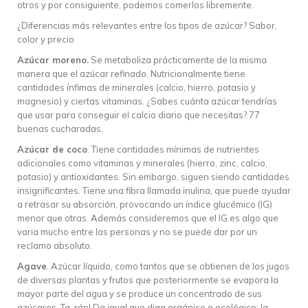
otros y por consiguiente, podemos comerlos libremente.
¿Diferencias más relevantes entre los tipos de azúcar? Sabor,
color y precio
Azúcar moreno.
Se metaboliza prácticamente de la misma
manera que el azúcar refinado. Nutricionalmente tiene
cantidades ínfimas de minerales (calcio, hierro, potasio y
magnesio) y ciertas vitaminas. ¿Sabes cuánta azúcar tendrías
que usar para conseguir el calcio diario que necesitas? 77
buenas cucharadas.
Azúcar de coco
. Tiene cantidades mínimas de nutrientes
adicionales como vitaminas y minerales (hierro, zinc, calcio,
potasio) y antioxidantes. Sin embargo, siguen siendo cantidades
insignificantes. Tiene una fibra llamada inulina, que puede ayudar
a retrasar su absorción, provocando un índice glucémico (IG)
menor que otras. Además consideremos que el IG es algo que
varia mucho entre las personas y no se puede dar por un
reclamo absoluto.
Agave
. Azúcar líquido, como tantos que se obtienen de los jugos
de diversas plantas y frutos que posteriormente se evapora la
mayor parte del agua y se produce un concentrado de sus
azúcares. Ta-rán! Da igual que diga orgánico o ecológico: la