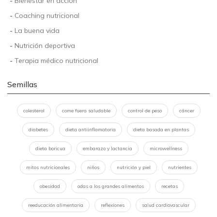
-
Bienestar en acción
-
Coaching nutricional
-
La buena vida
-
Nutrición deportiva
-
Terapia médico nutricional
Semillas
colesterol
come fuera saludable
control de peso
cáncer
diabetes
dieta antiinflamatoria
dieta basada en plantas
dieta boricua
embarazo y lactancia
microwellness
mitos nutricionales
niños
nutrición y piel
nutrientes
obesidad
odas a los grandes alimentos
recetas
reeducación alimentaria
reflexiones
salud cardiovascular