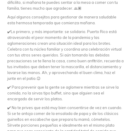
dificilito, si mañana te puedes sentar a la mesa a comer con tu
familia, tienes mucho que agradecer. 🙏🏾
Aquí algunos consejitos para gestionar de manera saludable
esta hermosa temporada que comienza mañana.
✔️Lo primero, y más importante: se solidario. Puerto Rico está
atravesando el peor momento de la pandemia y las
aglomeraciones crean una situación ideal para los brotes.
Celebra con tu núcleo familiar y coordina una celebración virtual
con tus otros seres queridos. Si aún tomando las debidas
precauciones se te llena la casa, como buen anfitrión, recuerda a
tus invitados que deben tener la mascarilla, el distanciamiento y
lavarse las manos. Ah, y aprovechando el buen clima, haz el
junte en el patio.😉
✔️ Para prevenir que la gente se aglomere mientras se sirve la
comida, no la sirvas tipo buffet, sino que alguien sea el
encargado de servir los platos.
✔️ No te prives que está muy bien consentirse de vez en cuando.
Si se te antoja comer de la ensalada de papa y de los clásicos
guineítos en escabeche que prepara tu mamá, cómetelos.
Sírvete porciones pequeñas e idealmente en el mismo plato
para que seas consciente de la cantidad total de comida que