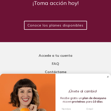
¡Toma acción hoy!
Conoce los planes disponibles
Accede a tu cuenta
FAQ
Contáctame
Carla Mi Nutricionista
¡Únete al cambio!
Añade una porción de inteligencia a tu nutrición
Recibe gratis un
plan de
desayuno
rico en
proteínas
para
10 días
.
Copyright © 2016-2026 Carla L. de la Torre. All rights reserved.