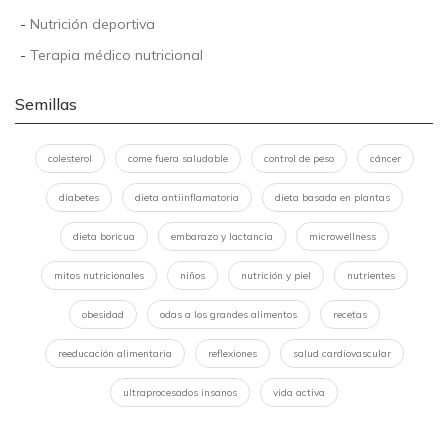
-
Nutrición deportiva
-
Terapia médico nutricional
Semillas
colesterol
come fuera saludable
control de peso
cáncer
diabetes
dieta antiinflamatoria
dieta basada en plantas
dieta boricua
embarazo y lactancia
microwellness
mitos nutricionales
niños
nutrición y piel
nutrientes
obesidad
odas a los grandes alimentos
recetas
reeducación alimentaria
reflexiones
salud cardiovascular
ultraprocesados insanos
vida activa