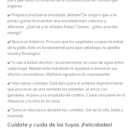
ingieres.
✔️ Prepara una buena ensalada. ¡Bótate! De seguro que si le
pones ganas te inventas una ensalada bien sabrosa y
diferente. ¿Qué tal si le añades frutas? Ummm…¿piña, acerola,
mangó?
✔️ Busca un balance. Procura que los vegetales ocupen la mitad
de tu plato. Esto es fundamental para que satisfagas tu apetito
visual y fisiológico.
✔️ Si vas a beber alcohol, recuerda tomar un vaso de agua entre
cada trago. Mantenerte hidratado te ayudará a aminorar sus
efectos secundarios. Mañana agradecerás nuevamente.
✔️ Haz varias comidas. Está duro para el sistema digestivo tener
que procesar de una sentada los pasteles, el arroz con
gandules, el pavo y la ensalada de coditos. Come una parte en el
almuerzo y la otra en la cena.
✔️ Toma un descanso durante las comidas. Sal de la silla, baila y
muévete.
Cuídate y cuida de los tuyos. ¡Felicidades!