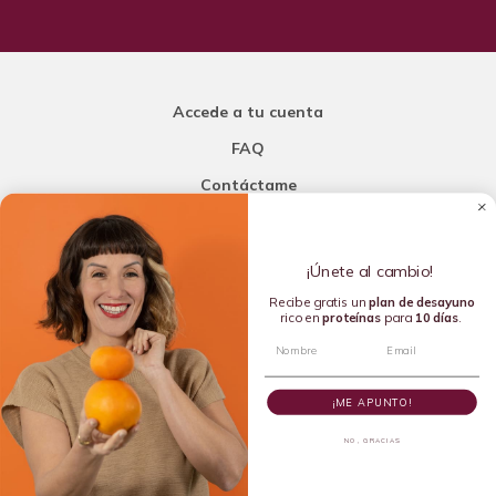
Accede a tu cuenta
FAQ
Contáctame
Carla Mi Nutricionista
¡Únete al cambio!
Añade una porción de inteligencia a tu nutrición
Recibe gratis un
plan de
desayuno
rico en
proteínas
para
10 días
.
Copyright © 2016-2026 Carla L. de la Torre. All rights reserved.
¡ME APUNTO!
NO, GRACIAS
Dietista Destacada del 2020 y Líder en Dietética Emergente del
2024 por la Academia de Nutrición y Dietética