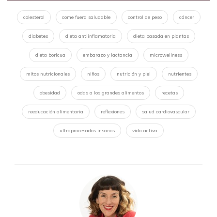
colesterol
come fuera saludable
control de peso
cáncer
diabetes
dieta antiinflamatoria
dieta basada en plantas
dieta boricua
embarazo y lactancia
microwellness
mitos nutricionales
niños
nutrición y piel
nutrientes
obesidad
odas a los grandes alimentos
recetas
reeducación alimentaria
reflexiones
salud cardiovascular
ultraprocesados insanos
vida activa