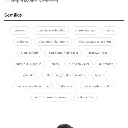
-
Terapia médico nutricional
Semillas
colesterol
come fuera saludable
control de peso
cáncer
diabetes
dieta antiinflamatoria
dieta basada en plantas
dieta boricua
embarazo y lactancia
microwellness
mitos nutricionales
niños
nutrición y piel
nutrientes
obesidad
odas a los grandes alimentos
recetas
reeducación alimentaria
reflexiones
salud cardiovascular
ultraprocesados insanos
vida activa