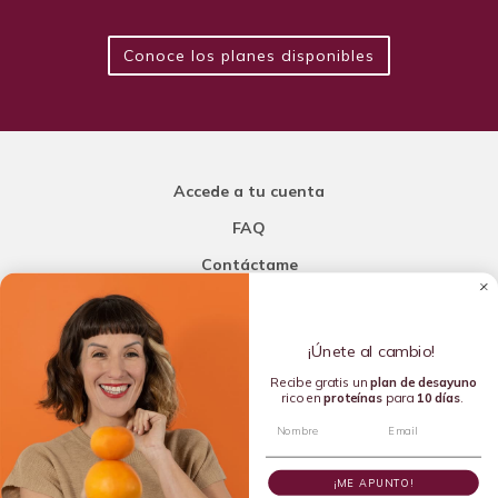
Conoce los planes disponibles
Accede a tu cuenta
FAQ
Contáctame
Carla Mi Nutricionista
¡Únete al cambio!
Añade una porción de inteligencia a tu nutrición
Recibe gratis un
plan de
desayuno
rico en
proteínas
para
10 días
.
Copyright © 2016-2026 Carla L. de la Torre. All rights reserved.
¡ME APUNTO!