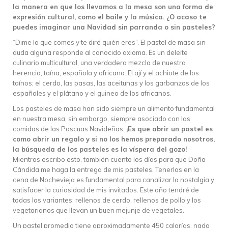
la manera en que los llevamos a la mesa son una forma de
expresión cultural, como el baile y la música. ¿O acaso te
puedes imaginar una Navidad sin parranda o sin pasteles?
“Dime lo que comes y te diré quién eres”. El pastel de masa sin
duda alguna responde al conocido axioma. Es un deleite
culinario multicultural, una verdadera mezcla de nuestra
herencia, taína, española y africana. El ají y el achiote de los
taínos; el cerdo, las pasas, las aceitunas y los garbanzos de los
españoles y el plátano y el guineo de los africanos.
Los pasteles de masa han sido siempre un alimento fundamental
en nuestra mesa, sin embargo, siempre asociado con las
comidas de las Pascuas Navideñas.
¡Es que abrir un pastel es
como abrir un regalo y si no los hemos preparado nosotros,
la búsqueda de los pasteles es la víspera del gozo!
Mientras escribo esto, también cuento los días para que Doña
Cándida me haga la entrega de mis pasteles. Tenerlos en la
cena de Nochevieja es fundamental para canalizar la nostalgia y
satisfacer la curiosidad de mis invitados. Este año tendré de
todas las variantes: rellenos de cerdo, rellenos de pollo y los
vegetarianos que llevan un buen mejunje de vegetales.
Un pastel promedio tiene aproximadamente 450 calorías, nada