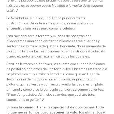
“Si el año pasado tuvimos problemas quizás este año tengamos
más pero no se apuren que la Navidad a la vuelta de la esquina
está”.
🎵
La Navidad es, sin duda, una época principalmente
gastronómica. Durante un mes, o más, se multiplican los
encuentros familiares para comer y celebrar.
Esta Navidad será diferente y muchos de nosotros nos
quedaremos añorando abrazar a nuestros seres queridos y
sentarnos a la mesa a degustar el banquete. No es momento de
alargar la lista de las restricciones, y como nutricionista-dietista
quiero exhortarte a disfrutar sin culpa de los pasteles.
Para los lectores no boricuas, les cuento que cuando hablamos
de pastel no hablamos de una torta dulce. Hacemos referencia a
un plato típico muy similar al tamal mejicano que, en lugar de
llevar harina de maíz para hacer la masa, se prepara con:
plátano, guineo verde y con yuca o yautía. Es decir, es un plato
principal y como dice la conocida canción, se comen calientes:
“Si me dan pasteles, dénmelos calientes, que pasteles fríos,
empachan a la gente.”
🎵
Si bien la comida tiene la capacidad de aportarnos todo
lo que necesitamos para sostener la vida, los alimentos y