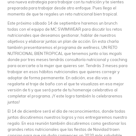
una nueva estrategia para trabajar con tu nutrición y te sientes
preparada para trabajar desde otro enfoque. Pues llego el
momento de que te regales un reto nutricional bien tropical.
Este próximo sábado 14 de septiembre haremos un brunch
todas con el equipo de MC SWIMWEAR para discutir los retos
nutricionales que deseamos gestionar, hablar de nuestros
objetivos y elaborar juntas un plan de acción. En esta charla
también presentaremos el programa de wellness, UN RETO
NUTRICIONAL BIEN TROPICAL que tenemos junto a las
mcgals
donde por tres meses tendrás consultoría nutricional y coaching
para acercarte a la mujer que quieres ser. Tendrás 3 meses para
trabajar en esos hábitos nutricionales que quieres corregir y
adoptar de forma permanente. En adición, ese día vas a
regalarte el traje de baño con el que te visualizas en esa mejor
versión de ti y que será parte de tu homenaje celebrativo al
completar el programa. ¡Y este logro también lo celebraremos
juntas!
El 14 de diciembre será el día de reconocimientos, donde todas
juntas discutiremos nuestros logros y nos entregaremos nuestro
regalo. En esa reunión también discutiremos como gestionar los
grandes retos nutricionales que las fiestas de Navidad traen
consigo para que sin duda comiences un 2020 más saludable,