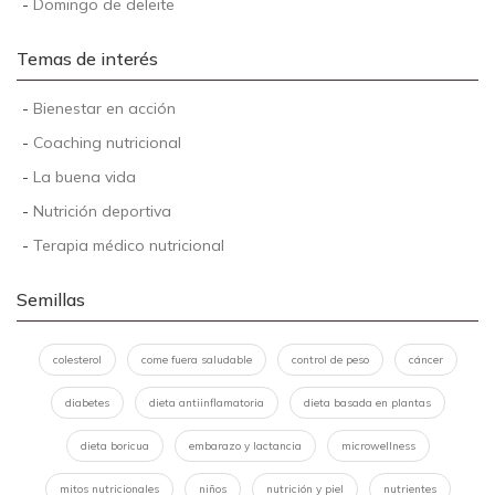
-
Domingo de deleite
Temas de interés
-
Bienestar en acción
-
Coaching nutricional
-
La buena vida
-
Nutrición deportiva
-
Terapia médico nutricional
Semillas
colesterol
come fuera saludable
control de peso
cáncer
diabetes
dieta antiinflamatoria
dieta basada en plantas
dieta boricua
embarazo y lactancia
microwellness
mitos nutricionales
niños
nutrición y piel
nutrientes