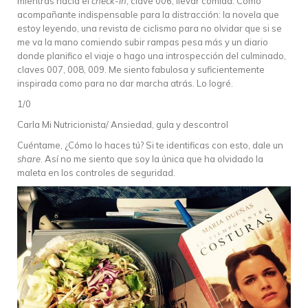
mientras hacia el
check-in
, clave 006, llevar comida. Como
acompañante indispensable para la distracción: la novela que
estoy leyendo, una revista de ciclismo para no olvidar que si se
me va la mano comiendo subir rampas pesa más y un diario
donde planifico el viaje o hago una introspección del culminado,
claves 007, 008, 009. Me siento fabulosa y suficientemente
inspirada como para no dar marcha atrás. Lo logré.
1/0
Carla Mi Nutricionista/ Ansiedad, gula y descontrol
Cuéntame, ¿Cómo lo haces tú? Si te identificas con esto, dale un
share
. Así no me siento que soy la única que ha olvidado la
maleta en los controles de seguridad.