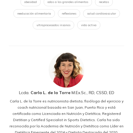
obesidad
odas a los grandes alimentos
recetas
reeducación alimentaria
reflexiones
salud cardiovascular
ultraprocesados insanos
vida activa
Lcda.
Carla L. de la Torre
M.Ex.Sc., RD, CSSD, ED
Carla L. de la Torre es nutricionista dietista, fisióloga del ejercicio y
coach nutricional basada en San Juan, Puerto Rico y está
certificada como Licenciada en Nutrición y Dietética, Registered
Dietitian y Certified Specialist in Sports Dietetics. Carla ha sido
reconocida por la Academia de Nutrición y Dietética como Líder en
Dietética Emergente del 2024 y Dietista Destacada del 2020.