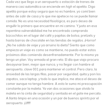
Cada vez que llego a un aeropuerto o estación de trenes de
manera casi automática se enciende en
high
el apetito. Digo
apetito porque estoy segura que no es hambre, yo comí bien
antes de salir de casa y lo que me apetece no se puede llamar
comida. No es una necesidad fisiológica, es puro deseo de
engullir lo primero que encuentre en mi camino. Y justo en esa
repentina vulnerabilidad me he encontrado comprando
bizcochitos en el lugar del café y papitas de bolsa, pretzels y
hasta barras de chocolate en las tiendas de regalos. ¡Horror!
¿No he salido de viaje y ya arruino la dieta? Siento que como
empieza un viaje es como se mantiene, no puedo estar estos
próximos días comiendo desenfrenadamente. Por lo mismo ya
tengo un plan. Voy armada al gran reto. El día que viajo procuro
desayunar bien, mejor que nunca, y no llegar con hambre al
aeropuerto, clave 001 para mantener el control. Pero claro, la
ansiedad de las largas filas, pasar por seguridad, quita y pon los
zapatos, saca laptop, y todo lo que implica, me ataca el deseo de
comer aunque no tenga hambre. A esto le sumo mi preocupación
constante por la maleta. Ya van dos ocasiones que olvido la
maleta en la cinta de seguridad y sentada en el
gate
me percato.
A llanto limpio en una ocasión y un par de buenos
sprints
por el
aeropuerto. ¡Ufff!