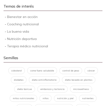
Temas de interés
-
Bienestar en acción
-
Coaching nutricional
-
La buena vida
-
Nutrición deportiva
-
Terapia médico nutricional
Semillas
colesterol
come fuera saludable
control de peso
cáncer
diabetes
dieta antiinflamatoria
dieta basada en plantas
dieta boricua
embarazo y lactancia
microwellness
mitos nutricionales
niños
nutrición y piel
nutrientes