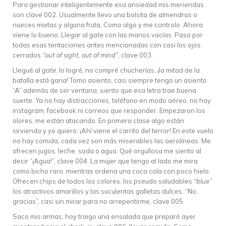
Para gestionar inteligentemente esa ansiedad mis meriendas
son clave 002. Usualmente llevo una bolsita de almendras o
nueces mixtas y alguna fruta. Como algo y me controlo. Ahora
viene lo bueno. Llegar al
gate
con las manos vacías. Paso por
todas esas tentaciones antes mencionadas con casi los ojos
cerrados
“out of sight, out of mind”
, clave 003.
Llegué al
gate
, lo logré, no compré chucherías, ¡la mitad de la
batalla está gana! Tomo asiento, casi siempre tengo un asiento
“A” además de ser ventana, siento que esa letra trae buena
suerte. Ya no hay distracciones, teléfono en modo aéreo, no hay
instagram, facebook ni correos que responder. Empezaron los
olores, me están atacando. En primera clase algo están
sirviendo y yo quiero. ¡Ahí viene el carrito del terror! En este vuelo
no hay comida, cada vez son más miserables las aerolíneas. Me
ofrecen jugos, leche, soda o agua. Qué orgullosa me siento al
decir “¡Agua!”, clave 004. La mujer que tengo al lado me mira
como bicho raro, mientras ordena una coca cola con poco hielo.
Ofrecen chips de todos los colores, los pseudo saludables
“blue”
los atractivos amarillos y las suculentas galletas dulces. “No,
gracias”, casi sin mirar para no arrepentirme, clave 005.
Saco mis armas, hoy traigo una ensalada que preparé ayer