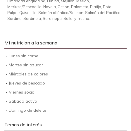
Limanda/Lenguadina, Lubina, Mejillón, Merlan,
Merluza/Pescadilla, Navaja, Ostión, Palometa, Platija, Pota,
Pulpo, Quisquilla, Salmón atlántico/Salmón, Salmón del Pacífico,
Sardina, Sardinela, Sardinopa, Solla, y Trucha.
Mi nutrición a la semana
-
Lunes sin carne
-
Martes sin azúcar
-
Miércoles de colores
-
Jueves de pescado
-
Viernes social
-
Sábado activo
-
Domingo de deleite
Temas de interés