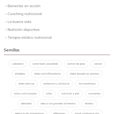
-
Bienestar en acción
-
Coaching nutricional
-
La buena vida
-
Nutrición deportiva
-
Terapia médico nutricional
Semillas
colesterol
come fuera saludable
control de peso
cáncer
diabetes
dieta antiinflamatoria
dieta basada en plantas
dieta boricua
embarazo y lactancia
microwellness
mitos nutricionales
niños
nutrición y piel
nutrientes
obesidad
odas a los grandes alimentos
recetas
reeducación alimentaria
reflexiones
salud cardiovascular