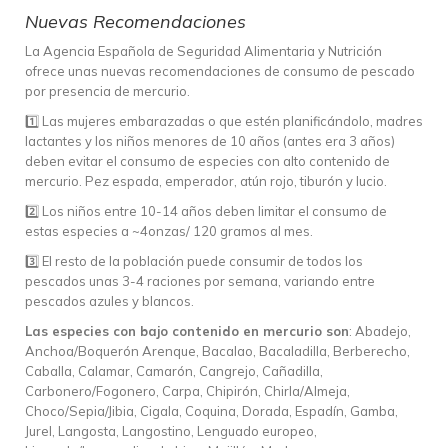
Nuevas Recomendaciones
La Agencia Española de Seguridad Alimentaria y Nutrición
ofrece unas nuevas recomendaciones de consumo de pescado
por presencia de mercurio.
1️⃣ Las mujeres embarazadas o que estén planificándolo, madres
lactantes y los niños menores de 10 años (antes era 3 años)
deben evitar el consumo de especies con alto contenido de
mercurio. Pez espada, emperador, atún rojo, tiburón y lucio.
2️⃣ Los niños entre 10-14 años deben limitar el consumo de
estas especies a ~4onzas/ 120 gramos al mes.
3️⃣ El resto de la población puede consumir de todos los
pescados unas 3-4 raciones por semana, variando entre
pescados azules y blancos.
Las especies con bajo contenido en mercurio son
: Abadejo,
Anchoa/Boquerón Arenque, Bacalao, Bacaladilla, Berberecho,
Caballa, Calamar, Camarón, Cangrejo, Cañadilla,
Carbonero/Fogonero, Carpa, Chipirón, Chirla/Almeja,
Choco/Sepia/Jibia, Cigala, Coquina, Dorada, Espadín, Gamba,
Jurel, Langosta, Langostino, Lenguado europeo,