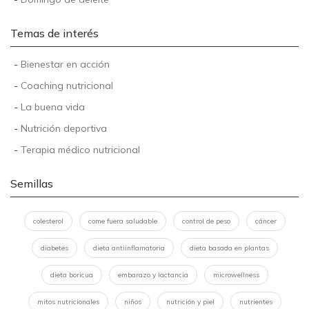
Temas de interés
-
Bienestar en acción
-
Coaching nutricional
-
La buena vida
-
Nutrición deportiva
-
Terapia médico nutricional
Semillas
colesterol
come fuera saludable
control de peso
cáncer
diabetes
dieta antiinflamatoria
dieta basada en plantas
dieta boricua
embarazo y lactancia
microwellness
mitos nutricionales
niños
nutrición y piel
nutrientes