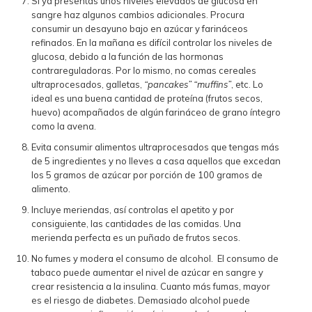
Si ya presentas unos niveles elevados de glucosa en
sangre haz algunos cambios adicionales. Procura
consumir un desayuno bajo en azúcar y farináceos
refinados. En la mañana es difícil controlar los niveles de
glucosa, debido a la función de las hormonas
contrareguladoras. Por lo mismo, no comas cereales
ultraprocesados, galletas,
“pancakes”
“muffins”
, etc. Lo
ideal es una buena cantidad de proteína (frutos secos,
huevo) acompañados de algún farináceo de grano íntegro
como la avena.
Evita consumir alimentos ultraprocesados que tengas más
de 5 ingredientes y no lleves a casa aquellos que excedan
los 5 gramos de azúcar por porción de 100 gramos de
alimento.
Incluye meriendas, así controlas el apetito y por
consiguiente, las cantidades de las comidas. Una
merienda perfecta es un puñado de frutos secos.
No fumes y modera el consumo de alcohol. El consumo de
tabaco puede aumentar el nivel de azúcar en sangre y
crear resistencia a la insulina. Cuanto más fumas, mayor
es el riesgo de diabetes. Demasiado alcohol puede