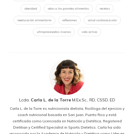
obesidad
odas a los grandes alimentos
recetas
reeducación alimentaria
reflexiones
salud cardiovascular
ultraprocesados insanos
vida activa
Lcda.
Carla L. de la Torre
M.Ex.Sc., RD, CSSD, ED
Carla L. de la Torre es nutricionista dietista, fisióloga del ejercicio y
coach nutricional basada en San Juan, Puerto Rico y está
certificada como Licenciada en Nutrición y Dietética, Registered
Dietitian y Certified Specialist in Sports Dietetics. Carla ha sido
reconocida por la Academia de Nutrición y Dietética como Líder en