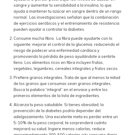
sangre y aumentar tu sensibilidad a la insulina, lo que
ayuda a mantener tu azúcar en sangre dentro de un rango
normal. Las investigaciones señalan que la combinación
de ejercicios aeróbicos y el entrenamiento de resistencia
pueden ayudar a controlar la diabetes.
Consume mucha fibra. La fibra puede ayudarte con lo
siguiente: mejorar el control de la glucemia, reduciendo el
riesgo de padecer una enfermedad cardíaca y
promoviendo la pérdida de peso ayudándote a sentirte
lleno. Los alimentos ricos en fibra incluyen frutas,
vegetales, legumbres, cereales integrales y frutos secos.
Prefiere granos integrales. Trata de que al menos la mitad
de los granos que consumas sean granos integrales.
Busca la palabra “integral” en el envase y entre los
primeros elementos de la lista de ingredientes.
Alcanza tu peso saludable. Si tienes obesidad, la
prevención de la diabetes podría depender del
adelgazamiento. Una excelente meta es perder entre un
5-10% de tu peso corporal, te sorprenderá cuánto
mejorará su salud. Ingiere menos calorías, reduce
aproximadamente 300-500 calorías a tu consumo diario.