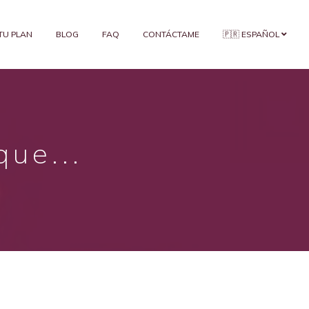
 TU PLAN
BLOG
FAQ
CONTÁCTAME
🇵🇷 ESPAÑOL
ue...