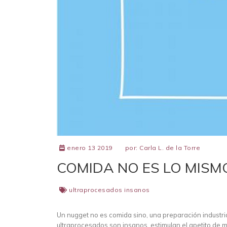
enero 13 2019
por:
Carla L. de la Torre
COMIDA NO ES LO MISMO
ultraprocesados insanos
Un nugget no es comida sino, una preparación industri
ultraprocesados son insanos, estimulan el apetito de 