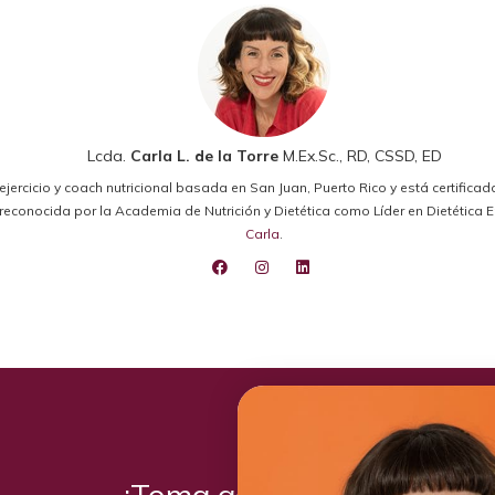
Lcda.
Carla L. de la Torre
M.Ex.Sc., RD, CSSD, ED
el ejercicio y coach nutricional basada en San Juan, Puerto Rico y está certifica
ido reconocida por la Academia de Nutrición y Dietética como Líder en Dietétic
Carla
.
¡Toma acción hoy!