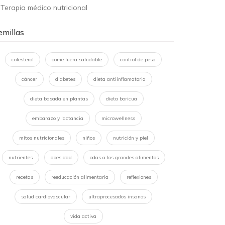
-
Terapia médico nutricional
emillas
colesterol
come fuera saludable
control de peso
cáncer
diabetes
dieta antiinflamatoria
dieta basada en plantas
dieta boricua
embarazo y lactancia
microwellness
mitos nutricionales
niños
nutrición y piel
nutrientes
obesidad
odas a los grandes alimentos
recetas
reeducación alimentaria
reflexiones
salud cardiovascular
ultraprocesados insanos
vida activa