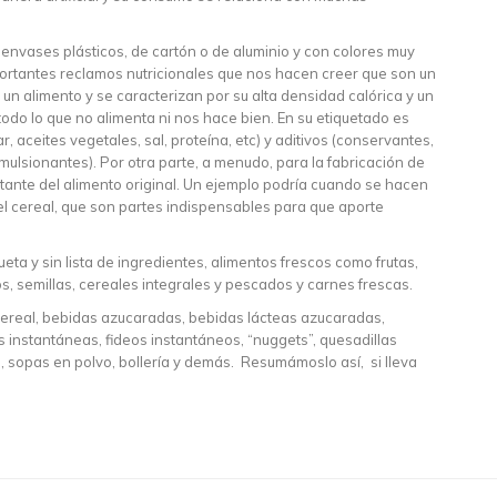
nvases plásticos, de cartón o de aluminio y con colores muy
rtantes reclamos nutricionales que nos hacen creer que son un
 un alimento y se caracterizan por su alta densidad calórica y un
todo lo que no alimenta ni nos hace bien. En su etiquetado es
, aceites vegetales, sal, proteína, etc) y aditivos (conservantes,
mulsionantes). Por otra parte, a menudo, para la fabricación de
rtante del alimento original. Un ejemplo podría cuando se hacen
el cereal, que son partes indispensables para que aporte
ta y sin lista de ingredientes, alimentos frescos como frutas,
s, semillas, cereales integrales y pescados y carnes frescas.
ereal, bebidas azucaradas, bebidas lácteas azucaradas,
s instantáneas, fideos instantáneos, “nuggets”, quesadillas
 sopas en polvo, bollería y demás. Resumámoslo así, si lleva