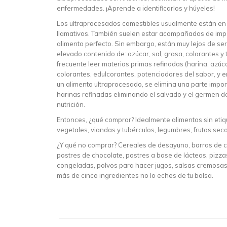
enfermedades. ¡Aprende a identificarlos y húyeles!
Los ultraprocesados comestibles usualmente están en e
llamativos. También suelen estar acompañados de impo
alimento perfecto. Sin embargo, están muy lejos de ser
elevado contenido de: azúcar, sal, grasa, colorantes y 
frecuente leer materias primas refinadas (harina, azúcar
colorantes, edulcorantes, potenciadores del sabor, y e
un alimento ultraprocesado, se elimina una parte impo
harinas refinadas eliminando el salvado y el germen d
nutrición.
Entonces, ¿qué comprar? Idealmente alimentos sin etique
vegetales, viandas y tubérculos, legumbres, frutos seco
¿Y qué no comprar? Cereales de desayuno, barras de c
postres de chocolate, postres a base de lácteos, pizza
congeladas, polvos para hacer jugos, salsas cremosas,
más de cinco ingredientes no lo eches de tu bolsa.