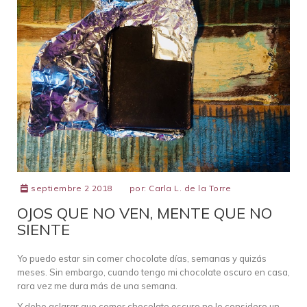
septiembre 2 2018
por:
Carla L. de la Torre
OJOS QUE NO VEN, MENTE QUE NO
SIENTE
Yo puedo estar sin comer chocolate días, semanas y quizás
meses. Sin embargo, cuando tengo mi chocolate oscuro en casa,
rara vez me dura más de una semana.
Y debo aclarar que comer chocolate oscuro no lo considero un