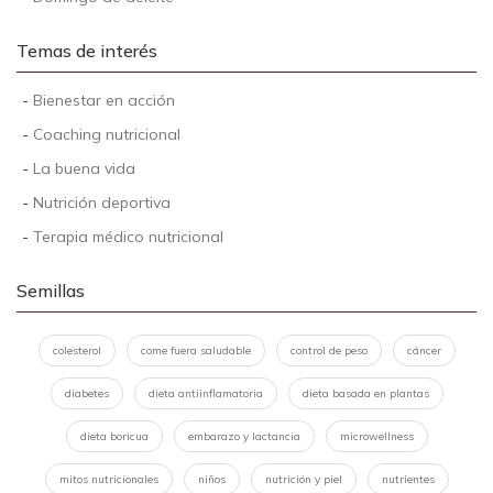
Temas de interés
-
Bienestar en acción
-
Coaching nutricional
-
La buena vida
-
Nutrición deportiva
-
Terapia médico nutricional
Semillas
colesterol
come fuera saludable
control de peso
cáncer
diabetes
dieta antiinflamatoria
dieta basada en plantas
dieta boricua
embarazo y lactancia
microwellness
mitos nutricionales
niños
nutrición y piel
nutrientes