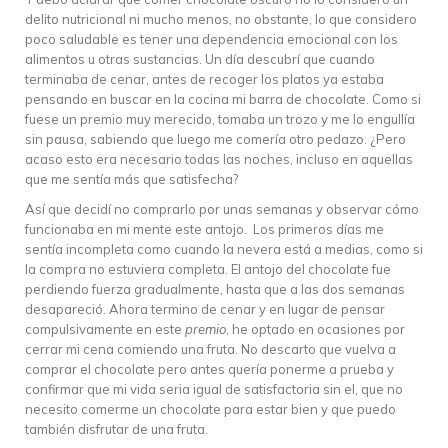
delito nutricional ni mucho menos, no obstante, lo que considero
poco saludable es tener una dependencia emocional con los
alimentos u otras sustancias. Un día descubrí que cuando
terminaba de cenar, antes de recoger los platos ya estaba
pensando en buscar en la cocina mi barra de chocolate. Como si
fuese un premio muy merecido, tomaba un trozo y me lo engullía
sin pausa, sabiendo que luego me comería otro pedazo. ¿Pero
acaso esto era necesario todas las noches, incluso en aquellas
que me sentía más que satisfecha?
Así que decidí no comprarlo por unas semanas y observar cómo
funcionaba en mi mente este antojo. Los primeros días me
sentía incompleta como cuando la nevera está a medias, como si
la compra no estuviera completa. El antojo del chocolate fue
perdiendo fuerza gradualmente, hasta que a las dos semanas
desapareció. Ahora termino de cenar y en lugar de pensar
compulsivamente en este
premio
, he optado en ocasiones por
cerrar mi cena comiendo una fruta. No descarto que vuelva a
comprar el chocolate pero antes quería ponerme a prueba y
confirmar que mi vida seria igual de satisfactoria sin el, que no
necesito comerme un chocolate para estar bien y que puedo
también disfrutar de una fruta.