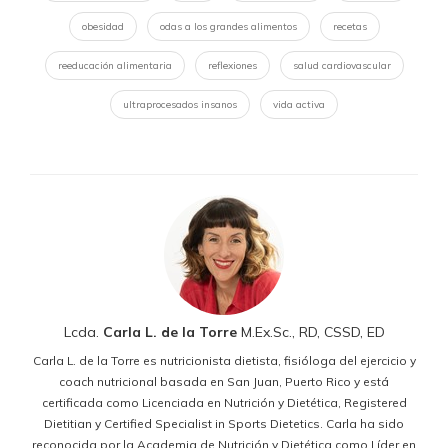
obesidad
odas a los grandes alimentos
recetas
reeducación alimentaria
reflexiones
salud cardiovascular
ultraprocesados insanos
vida activa
Lcda.
Carla L. de la Torre
M.Ex.Sc., RD, CSSD, ED
Carla L. de la Torre es nutricionista dietista, fisióloga del ejercicio y
coach nutricional basada en San Juan, Puerto Rico y está
certificada como Licenciada en Nutrición y Dietética, Registered
Dietitian y Certified Specialist in Sports Dietetics. Carla ha sido
reconocida por la Academia de Nutrición y Dietética como Líder en