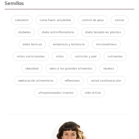
Semillas
colesterol
come fuera saludable
control de peso
cáncer
diabetes
dieta antiinflamatoria
dieta basada en plantas
dieta boricua
embarazo y lactancia
microwellness
mitos nutricionales
niños
nutrición y piel
nutrientes
obesidad
odas a los grandes alimentos
recetas
reeducación alimentaria
reflexiones
salud cardiovascular
ultraprocesados insanos
vida activa