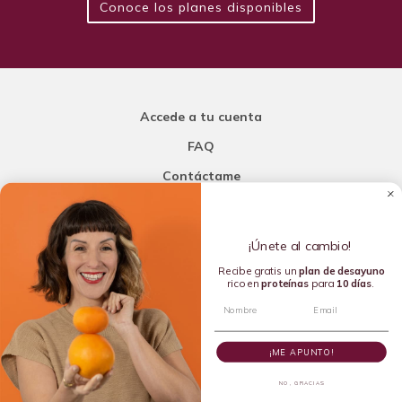
Conoce los planes disponibles
Accede a tu cuenta
FAQ
Contáctame
Carla Mi Nutricionista
¡Únete al cambio!
Añade una porción de inteligencia a tu nutrición
Recibe gratis un
plan de
desayuno
rico en
proteínas
para
10 días
.
Copyright © 2016-2026 Carla L. de la Torre. All rights reserved.
¡ME APUNTO!
NO, GRACIAS