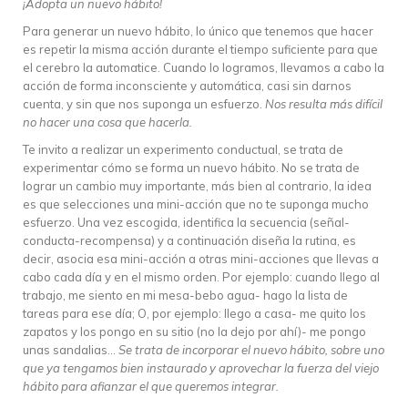
¡Adopta un nuevo hábito!
Para generar un nuevo hábito, lo único que tenemos que hacer
es repetir la misma acción durante el tiempo suficiente para que
el cerebro la automatice. Cuando lo logramos, llevamos a cabo la
acción de forma inconsciente y automática, casi sin darnos
cuenta, y sin que nos suponga un esfuerzo.
Nos resulta más difícil
no hacer una cosa que hacerla.
Te invito a realizar un experimento conductual, se trata de
experimentar cómo se forma un nuevo hábito. No se trata de
lograr un cambio muy importante, más bien al contrario, la idea
es que selecciones una mini-acción que no te suponga mucho
esfuerzo. Una vez escogida, identifica la secuencia (señal-
conducta-recompensa) y a continuación diseña la rutina, es
decir, asocia esa mini-acción a otras mini-acciones que llevas a
cabo cada día y en el mismo orden. Por ejemplo: cuando llego al
trabajo, me siento en mi mesa-bebo agua- hago la lista de
tareas para ese día; O, por ejemplo: llego a casa- me quito los
zapatos y los pongo en su sitio (no la dejo por ahí)- me pongo
unas sandalias…
Se trata de incorporar el nuevo hábito, sobre uno
que ya tengamos bien instaurado y aprovechar la fuerza del viejo
hábito para afianzar el que queremos integrar.