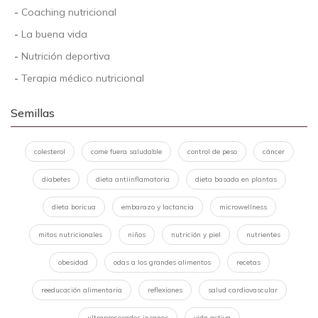
-
Coaching nutricional
-
La buena vida
-
Nutrición deportiva
-
Terapia médico nutricional
Semillas
colesterol
come fuera saludable
control de peso
cáncer
diabetes
dieta antiinflamatoria
dieta basada en plantas
dieta boricua
embarazo y lactancia
microwellness
mitos nutricionales
niños
nutrición y piel
nutrientes
obesidad
odas a los grandes alimentos
recetas
reeducación alimentaria
reflexiones
salud cardiovascular
ultraprocesados insanos
vida activa