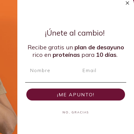
¡Únete al cambio!
Recibe gratis un
plan de
desayuno
rico en
proteínas
para
10 días
.
¡ME APUNTO!
NO, GRACIAS
der en Dietética Emergente del 2024 por la Academia de