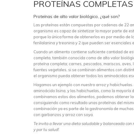
PROTEÍNAS COMPLETAS
Proteínas de alto valor biológico, ¿qué son?
Las proteínas están compuestas por cadenas de 22 amin
organismo es capaz de sintetizar la mayor parte de e
porque la única forma de obtenerlos es por medio de la di
fenilalanina y treonina y 2 que pueden ser esenciales en
Cuando un alimento contiene suficiente cantidad de e
completa, también conocida como de alto valor biológi
proteína completa; carnes, pescados, mariscos, aves,
fuentes vegetales, si se combinan alimentos con disti
el organismo pueda obtener todos los aminoácidos es
Hagamos un ejemplo con nuestro arroz y habichuelas. El
aminoácido lisina, y las habichuelas, como la mayoría 
combinamos estos dos alimentos, podemos obtener las
consiguiendo como resultado unas proteínas del mismo 
combinación ya es parte de la gastronomía de muchas cul
con garbanzos y arroz con soya.
Te invito a llevar una dieta saludable y balanceada con 
y por tu salud!