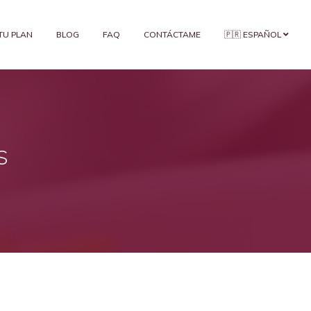
 TU PLAN
BLOG
FAQ
CONTÁCTAME
🇵🇷 ESPAÑOL
s