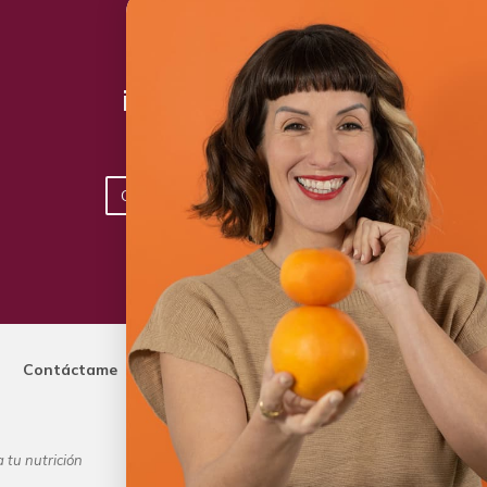
¡Toma acción hoy!
Conoce los planes disponibles
Contáctame
 tu nutrición
Dietista Destacada del 2020 y Lí