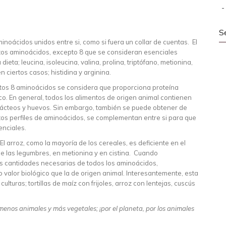
S
oácidos unidos entre si, como si fuera un collar de cuentas. El
stos aminoácidos, excepto 8 que se consideran esenciales
eta; leucina, isoleucina, valina, prolina, triptófano, metionina,
 ciertos casos; histidina y arginina.
stos 8 aminoácidos se considera que proporciona proteína
co. En general, todos los alimentos de origen animal contienen
 lácteos y huevos. Sin embargo, también se puede obtener de
ntos perfiles de aminoácidos, se complementan entre si para que
enciales.
 arroz, como la mayoría de los cereales, es deficiente en el
de las legumbres, en metionina y en cistina. Cuando
 cantidades necesarias de todos los aminoácidos,
valor biológico que la de origen animal. Interesantemente, esta
turas; tortillas de maíz con frijoles, arroz con lentejas, cuscús
menos animales y más vegetales; ¡por el planeta, por los animales