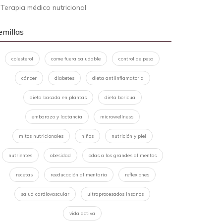
-
Terapia médico nutricional
emillas
colesterol
come fuera saludable
control de peso
cáncer
diabetes
dieta antiinflamatoria
dieta basada en plantas
dieta boricua
embarazo y lactancia
microwellness
mitos nutricionales
niños
nutrición y piel
nutrientes
obesidad
odas a los grandes alimentos
recetas
reeducación alimentaria
reflexiones
salud cardiovascular
ultraprocesados insanos
vida activa