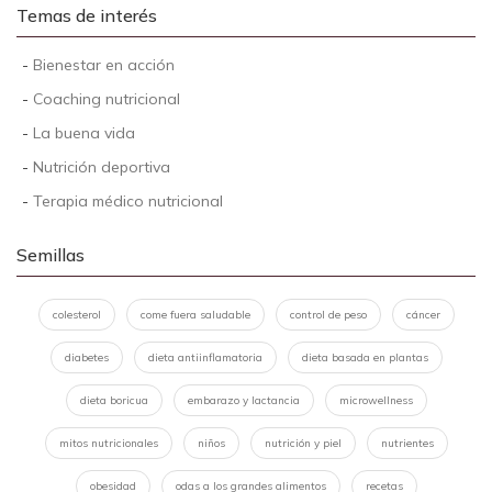
Temas de interés
-
Bienestar en acción
-
Coaching nutricional
-
La buena vida
-
Nutrición deportiva
-
Terapia médico nutricional
Semillas
colesterol
come fuera saludable
control de peso
cáncer
diabetes
dieta antiinflamatoria
dieta basada en plantas
dieta boricua
embarazo y lactancia
microwellness
mitos nutricionales
niños
nutrición y piel
nutrientes
obesidad
odas a los grandes alimentos
recetas