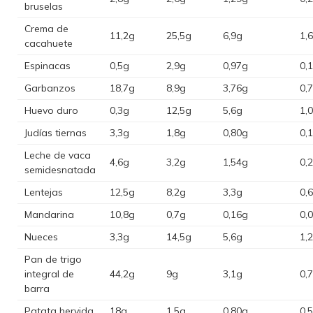
bruselas
Crema de
11,2g
25,5g
6,9g
1,
cacahuete
Espinacas
0,5g
2,9g
0,97g
0,
Garbanzos
18,7g
8,9g
3,76g
0,
Huevo duro
0,3g
12,5g
5,6g
1,
Judías tiernas
3,3g
1,8g
0,80g
0,
Leche de vaca
4,6g
3,2g
1,54g
0,
semidesnatada
Lentejas
12,5g
8,2g
3,3g
0,
Mandarina
10,8g
0,7g
0,16g
0,
Nueces
3,3g
14,5g
5,6g
1,
Pan de trigo
integral de
44,2g
9g
3,1g
0,
barra
Patata hervida
18g
1,5g
0,80g
0,