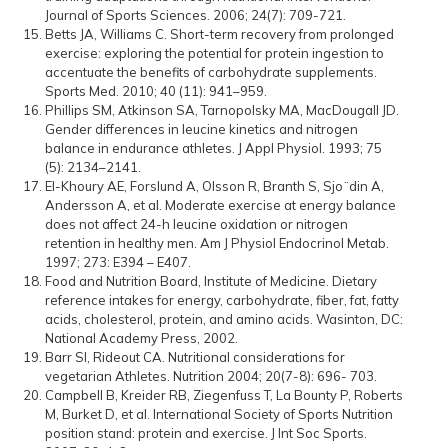
Journal of Sports Sciences. 2006; 24(7): 709-721.
Betts JA, Williams C. Short-term recovery from prolonged
exercise: exploring the potential for protein ingestion to
accentuate the benefits of carbohydrate supplements.
Sports Med. 2010; 40 (11): 941–959.
Phillips SM, Atkinson SA, Tarnopolsky MA, MacDougall JD.
Gender differences in leucine kinetics and nitrogen
balance in endurance athletes. J Appl Physiol. 1993; 75
(5): 2134–2141.
El-Khoury AE, Forslund A, Olsson R, Branth S, Sjo ̈ din A,
Andersson A, et al. Moderate exercise at energy balance
does not affect 24-h leucine oxidation or nitrogen
retention in healthy men. Am J Physiol Endocrinol Metab.
1997; 273: E394 – E407.
Food and Nutrition Board, Institute of Medicine. Dietary
reference intakes for energy, carbohydrate, fiber, fat, fatty
acids, cholesterol, protein, and amino acids. Wasinton, DC:
National Academy Press, 2002.
Barr SI, Rideout CA. Nutritional considerations for
vegetarian Athletes. Nutrition 2004; 20(7-8): 696- 703.
Campbell B, Kreider RB, Ziegenfuss T, La Bounty P, Roberts
M, Burket D, et al. International Society of Sports Nutrition
position stand: protein and exercise. J Int Soc Sports.