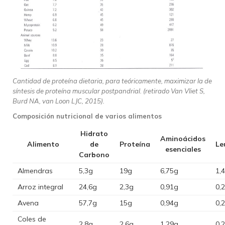
Cantidad de proteína dietaria, para teóricamente, maximizar la de
síntesis de proteína muscular postpandrial. (retirado Van Vliet S,
Burd NA, van Loon LJC, 2015).
Composición nutricional de varios alimentos
Hidrato
Aminoácidos
Alimento
de
Proteína
Le
esenciales
Carbono
Almendras
5,3g
19g
6,75g
1,
Arroz integral
24,6g
2,3g
0,91g
0,
Avena
57,7g
15g
0,94g
0,
Coles de
2,8g
2,6g
1,29g
0,