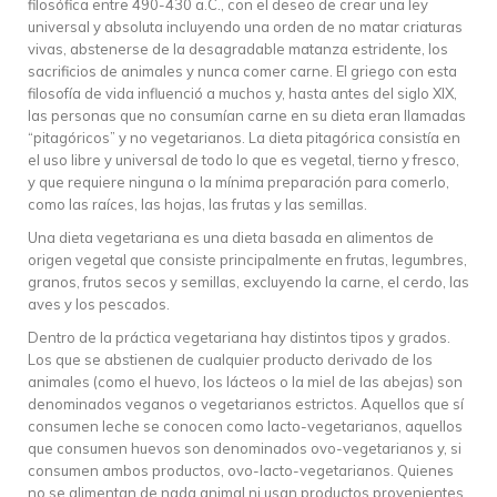
filosófica entre 490-430 a.C., con el deseo de crear una ley
universal y absoluta incluyendo una orden de no matar criaturas
vivas, abstenerse de la desagradable matanza estridente, los
sacrificios de animales y nunca comer carne. El griego con esta
filosofía de vida influenció a muchos y, hasta antes del siglo XIX,
las personas que no consumían carne en su dieta eran llamadas
“pitagóricos” y no vegetarianos. La dieta pitagórica consistía en
el uso libre y universal de todo lo que es vegetal, tierno y fresco,
y que requiere ninguna o la mínima preparación para comerlo,
como las raíces, las hojas, las frutas y las semillas.
Una dieta vegetariana es una dieta basada en alimentos de
origen vegetal que consiste principalmente en frutas, legumbres,
granos, frutos secos y semillas, excluyendo la carne, el cerdo, las
aves y los pescados.
Dentro de la práctica vegetariana hay distintos tipos y grados.
Los que se abstienen de cualquier producto derivado de los
animales (como el huevo, los lácteos o la miel de las abejas) son
denominados veganos o vegetarianos estrictos. Aquellos que sí
consumen leche se conocen como lacto-vegetarianos, aquellos
que consumen huevos son denominados ovo-vegetarianos y, si
consumen ambos productos, ovo-lacto-vegetarianos. Quienes
no se alimentan de nada animal ni usan productos provenientes