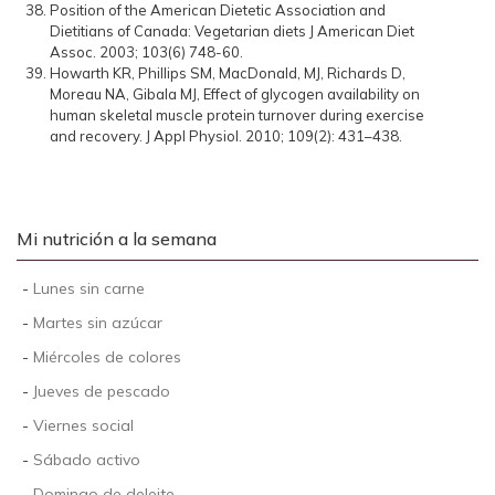
Position of the American Dietetic Association and
Dietitians of Canada: Vegetarian diets J American Diet
Assoc. 2003; 103(6) 748-60.
Howarth KR, Phillips SM, MacDonald, MJ, Richards D,
Moreau NA, Gibala MJ, Effect of glycogen availability on
human skeletal muscle protein turnover during exercise
and recovery. J Appl Physiol. 2010; 109(2): 431–438.
Mi nutrición a la semana
-
Lunes sin carne
-
Martes sin azúcar
-
Miércoles de colores
-
Jueves de pescado
-
Viernes social
-
Sábado activo
-
Domingo de deleite