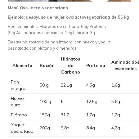
Menú Ovo-lacto-vegetariano
Ejemplo: desayuno de mujer ovolactovegetariana de 55 kg
Requerimientos: Hidratos de carbono: 66g Proteína:
22g Aminoácidos esenciales: 10g Leucina: 3g
Desayuno: tostada de pan integral con huevo y yogurt
desnatado con plátano y almendras
Hidratos
Aminoácido
Alimento
Ración
de
Proteína
esenciales
Carbono
Pan
50 g
22,1g
4,5g
1,6g
integral
Huevo
100 g
tr.
12,5g
5,6g
duro
Plátano
150g
31,7
1,7g
1,2g
Yogurt
200g
9,8g
8,4g
4,2g
desnatado