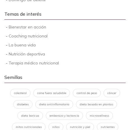
Temas de interés
-
Bienestar en acción
-
Coaching nutricional
-
La buena vida
-
Nutrición deportiva
-
Terapia médico nutricional
Semillas
colesterol
come fuera saludable
control de peso
cáncer
diabetes
dieta antiinflamatoria
dieta basada en plantas
dieta boricua
embarazo y lactancia
microwellness
mitos nutricionales
niños
nutrición y piel
nutrientes