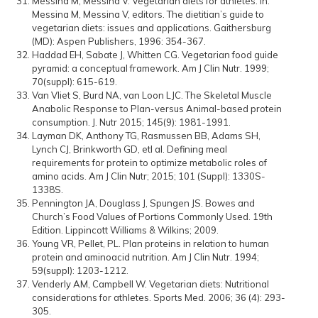
Messina M, Messina V. Vegetarian diets for athletes. In:
Messina M, Messina V, editors. The dietitian’s guide to
vegetarian diets: issues and applications. Gaithersburg
(MD): Aspen Publishers, 1996: 354-367.
Haddad EH, Sabate J, Whitten CG. Vegetarian food guide
pyramid: a conceptual framework. Am J Clin Nutr. 1999;
70(suppl): 615-619.
Van Vliet S, Burd NA, van Loon LJC. The Skeletal Muscle
Anabolic Response to Plan-versus Animal-based protein
consumption. J. Nutr 2015; 145(9): 1981-1991.
Layman DK, Anthony TG, Rasmussen BB, Adams SH,
Lynch CJ, Brinkworth GD, etl al. Defining meal
requirements for protein to optimize metabolic roles of
amino acids. Am J Clin Nutr; 2015; 101 (Suppl): 1330S-
1338S.
Pennington JA, Douglass J, Spungen JS. Bowes and
Church’s Food Values of Portions Commonly Used. 19th
Edition. Lippincott Williams & Wilkins; 2009.
Young VR, Pellet, PL. Plan proteins in relation to human
protein and aminoacid nutrition. Am J Clin Nutr. 1994;
59(suppl): 1203-1212.
Venderly AM, Campbell W. Vegetarian diets: Nutritional
considerations for athletes. Sports Med. 2006; 36 (4): 293-
305.