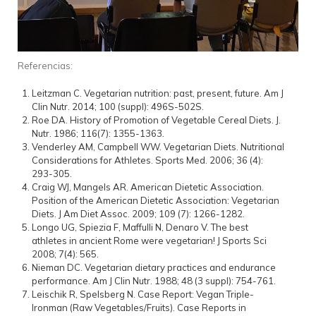
Referencias:
Leitzman C. Vegetarian nutrition: past, present, future. Am J
Clin Nutr. 2014; 100 (suppl): 496S-502S.
Roe DA. History of Promotion of Vegetable Cereal Diets. J.
Nutr. 1986; 116(7): 1355-1363.
Venderley AM, Campbell WW. Vegetarian Diets. Nutritional
Considerations for Athletes. Sports Med. 2006; 36 (4):
293-305.
Craig WJ, Mangels AR. American Dietetic Association.
Position of the American Dietetic Association: Vegetarian
Diets. J Am Diet Assoc. 2009; 109 (7): 1266-1282.
Longo UG, Spiezia F, Maffulli N, Denaro V. The best
athletes in ancient Rome were vegetarian! J Sports Sci
2008; 7(4): 565.
Nieman DC. Vegetarian dietary practices and endurance
performance. Am J Clin Nutr. 1988; 48 (3 suppl): 754-761.
Leischik R, Spelsberg N. Case Report: Vegan Triple-
Ironman (Raw Vegetables/Fruits). Case Reports in