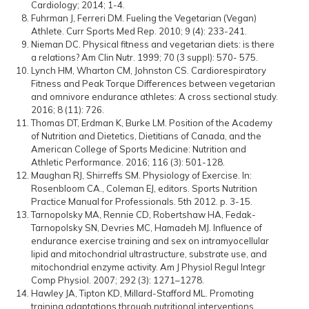
Cardiology; 2014; 1-4.
Fuhrman J, Ferreri DM. Fueling the Vegetarian (Vegan)
Athlete. Curr Sports Med Rep. 2010; 9 (4): 233-241.
Nieman DC. Physical fitness and vegetarian diets: is there
a relations? Am Clin Nutr. 1999; 70 (3 suppl): 570- 575.
Lynch HM, Wharton CM, Johnston CS. Cardiorespiratory
Fitness and Peak Torque Differences between vegetarian
and omnivore endurance athletes: A cross sectional study.
2016; 8 (11): 726.
Thomas DT, Erdman K, Burke LM. Position of the Academy
of Nutrition and Dietetics, Dietitians of Canada, and the
American College of Sports Medicine: Nutrition and
Athletic Performance. 2016; 116 (3): 501-128.
Maughan RJ, Shirreffs SM. Physiology of Exercise. In:
Rosenbloom CA., Coleman EJ, editors. Sports Nutrition
Practice Manual for Professionals. 5th 2012. p. 3-15.
Tarnopolsky MA, Rennie CD, Robertshaw HA, Fedak-
Tarnopolsky SN, Devries MC, Hamadeh MJ. Influence of
endurance exercise training and sex on intramyocellular
lipid and mitochondrial ultrastructure, substrate use, and
mitochondrial enzyme activity. Am J Physiol Regul Integr
Comp Physiol. 2007; 292 (3): 1271–1278.
Hawley JA, Tipton KD, Millard-Stafford ML. Promoting
training adaptations through nutritional interventions.