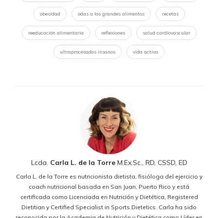
obesidad
odas a los grandes alimentos
recetas
reeducación alimentaria
reflexiones
salud cardiovascular
ultraprocesados insanos
vida activa
Lcda.
Carla L. de la Torre
M.Ex.Sc., RD, CSSD, ED
Carla L. de la Torre es nutricionista dietista, fisióloga del ejercicio y
coach nutricional basada en San Juan, Puerto Rico y está
certificada como Licenciada en Nutrición y Dietética, Registered
Dietitian y Certified Specialist in Sports Dietetics. Carla ha sido
reconocida por la Academia de Nutrición y Dietética como Líder en