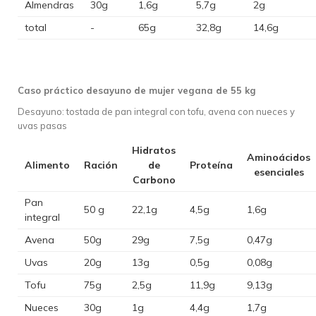
Almendras
30g
1,6g
5,7g
2g
total
-
65g
32,8g
14,6g
Caso práctico desayuno de mujer vegana de 55 kg
Desayuno: tostada de pan integral con tofu, avena con nueces y
uvas pasas
Hidratos
Aminoácidos
Alimento
Ración
de
Proteína
esenciales
Carbono
Pan
50 g
22,1g
4,5g
1,6g
integral
Avena
50g
29g
7,5g
0,47g
Uvas
20g
13g
0,5g
0,08g
Tofu
75g
2,5g
11,9g
9,13g
Nueces
30g
1g
4,4g
1,7g