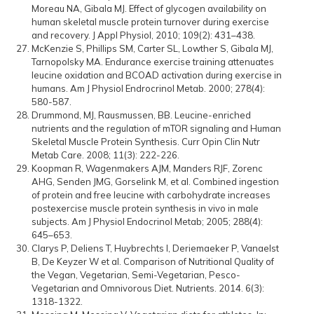
Moreau NA, Gibala MJ. Effect of glycogen availability on
human skeletal muscle protein turnover during exercise
and recovery. J Appl Physiol, 2010; 109(2): 431–438.
McKenzie S, Phillips SM, Carter SL, Lowther S, Gibala MJ,
Tarnopolsky MA. Endurance exercise training attenuates
leucine oxidation and BCOAD activation during exercise in
humans. Am J Physiol Endrocrinol Metab. 2000; 278(4):
580-587.
Drummond, MJ, Rausmussen, BB. Leucine-enriched
nutrients and the regulation of mTOR signaling and Human
Skeletal Muscle Protein Synthesis. Curr Opin Clin Nutr
Metab Care. 2008; 11(3): 222-226.
Koopman R, Wagenmakers AJM, Manders RJF, Zorenc
AHG, Senden JMG, Gorselink M, et al. Combined ingestion
of protein and free leucine with carbohydrate increases
postexercise muscle protein synthesis in vivo in male
subjects. Am J Physiol Endocrinol Metab; 2005; 288(4):
645–653.
Clarys P, Deliens T, Huybrechts I, Deriemaeker P, Vanaelst
B, De Keyzer W et al. Comparison of Nutritional Quality of
the Vegan, Vegetarian, Semi-Vegetarian, Pesco-
Vegetarian and Omnivorous Diet. Nutrients. 2014. 6(3):
1318-1322.