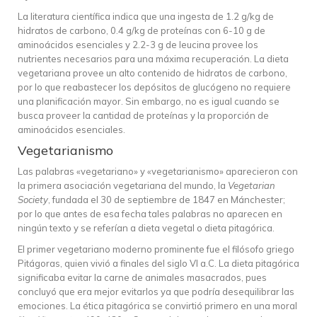
La literatura científica indica que una ingesta de 1.2 g/kg de
hidratos de carbono, 0.4 g/kg de proteínas con 6-10 g de
aminoácidos esenciales y 2.2-3 g de leucina provee los
nutrientes necesarios para una máxima recuperación. La dieta
vegetariana provee un alto contenido de hidratos de carbono,
por lo que reabastecer los depósitos de glucógeno no requiere
una planificación mayor. Sin embargo, no es igual cuando se
busca proveer la cantidad de proteínas y la proporción de
aminoácidos esenciales.
Vegetarianismo
Las palabras «vegetariano» y «vegetarianismo» aparecieron con
la primera asociación vegetariana del mundo, la
Vegetarian
Society
, fundada el 30 de septiembre de 1847 en Mánchester;
por lo que antes de esa fecha tales palabras no aparecen en
ningún texto y se referían a dieta vegetal o dieta pitagórica.
El primer vegetariano moderno prominente fue el filósofo griego
Pitágoras, quien vivió a finales del siglo VI a.C. La dieta pitagórica
significaba evitar la carne de animales masacrados, pues
concluyó que era mejor evitarlos ya que podría desequilibrar las
emociones. La ética pitagórica se convirtió primero en una moral