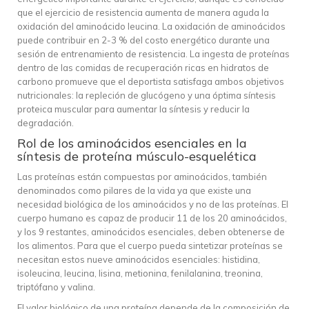
que el ejercicio de resistencia aumenta de manera aguda la
oxidación del aminoácido leucina. La oxidación de aminoácidos
puede contribuir en 2-3 % del costo energético durante una
sesión de entrenamiento de resistencia. La ingesta de proteínas
dentro de las comidas de recuperación ricas en hidratos de
carbono promueve que el deportista satisfaga ambos objetivos
nutricionales: la repleción de glucógeno y una óptima síntesis
proteica muscular para aumentar la síntesis y reducir la
degradación.
Rol de los aminoácidos esenciales en la
síntesis de proteína músculo-esquelética
Las proteínas están compuestas por aminoácidos, también
denominados como pilares de la vida ya que existe una
necesidad biológica de los aminoácidos y no de las proteínas. El
cuerpo humano es capaz de producir 11 de los 20 aminoácidos,
y los 9 restantes, aminoácidos esenciales, deben obtenerse de
los alimentos. Para que el cuerpo pueda sintetizar proteínas se
necesitan estos nueve aminoácidos esenciales: histidina,
isoleucina, leucina, lisina, metionina, fenilalanina, treonina,
triptófano y valina.
El valor biológico de una proteína depende de la composición de