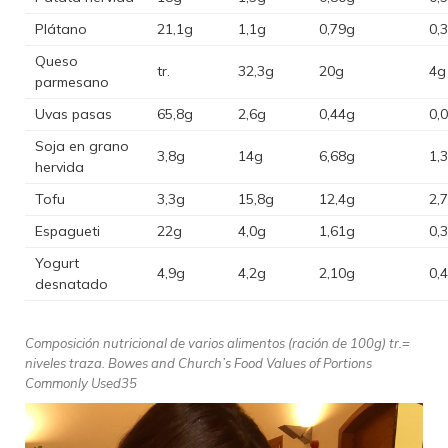
Plátano
21,1g
1,1g
0,79g
0,
Queso
tr.
32,3g
20g
4g
parmesano
Uvas pasas
65,8g
2,6g
0,44g
0,
Soja en grano
3,8g
14g
6,68g
1,
hervida
Tofu
3,3g
15,8g
12,4g
2,
Espagueti
22g
4,0g
1,61g
0,
Yogurt
4,9g
4,2g
2,10g
0,
desnatado
Composición nutricional de varios alimentos (ración de 100g) tr.=
niveles traza. Bowes and Church’s Food Values of Portions
Commonly Used35