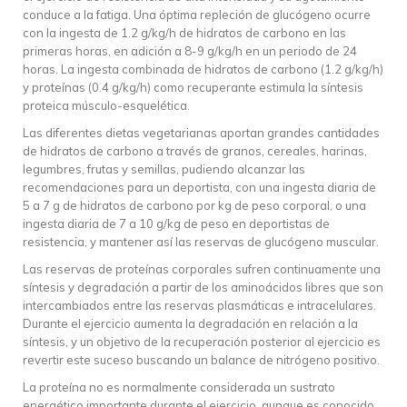
conduce a la fatiga. Una óptima repleción de glucógeno ocurre
con la ingesta de 1.2 g/kg/h de hidratos de carbono en las
primeras horas, en adición a 8-9 g/kg/h en un periodo de 24
horas. La ingesta combinada de hidratos de carbono (1.2 g/kg/h)
y proteínas (0.4 g/kg/h) como recuperante estimula la síntesis
proteica músculo-esquelética.
Las diferentes dietas vegetarianas aportan grandes cantidades
de hidratos de carbono a través de granos, cereales, harinas,
legumbres, frutas y semillas, pudiendo alcanzar las
recomendaciones para un deportista, con una ingesta diaria de
5 a 7 g de hidratos de carbono por kg de peso corporal, o una
ingesta diaria de 7 a 10 g/kg de peso en deportistas de
resistencia, y mantener así las reservas de glucógeno muscular.
Las reservas de proteínas corporales sufren continuamente una
síntesis y degradación a partir de los aminoácidos libres que son
intercambiados entre las reservas plasmáticas e intracelulares.
Durante el ejercicio aumenta la degradación en relación a la
síntesis, y un objetivo de la recuperación posterior al ejercicio es
revertir este suceso buscando un balance de nitrógeno positivo.
La proteína no es normalmente considerada un sustrato
energético importante durante el ejercicio, aunque es conocido