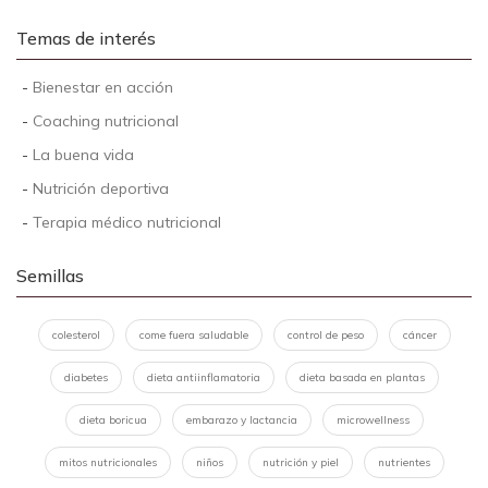
Temas de interés
-
Bienestar en acción
-
Coaching nutricional
-
La buena vida
-
Nutrición deportiva
-
Terapia médico nutricional
Semillas
colesterol
come fuera saludable
control de peso
cáncer
diabetes
dieta antiinflamatoria
dieta basada en plantas
dieta boricua
embarazo y lactancia
microwellness
mitos nutricionales
niños
nutrición y piel
nutrientes