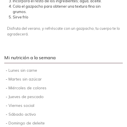
Incorpora el resto de los ingredientes; agua, aceite.
Cola el gazpacho para obtener una textura fina sin
grumos.
Sirve frío
Disfruta del verano, y refréscate con un gazpacho, tu cuerpo te lo
agradecerá.
Mi nutrición a la semana
-
Lunes sin carne
-
Martes sin azúcar
-
Miércoles de colores
-
Jueves de pescado
-
Viernes social
-
Sábado activo
-
Domingo de deleite