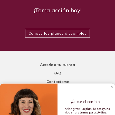
¡Toma acción hoy!
Conoce los planes disponibles
Accede a tu cuenta
FAQ
Contáctame
Carla Mi Nutricionista
¡Únete al cambio!
Añade una porción de inteligencia a tu nutrición
Recibe gratis un
plan de
desayuno
rico en
proteínas
para
10 días
.
Copyright © 2016-2026 Carla L. de la Torre. All rights reserved.