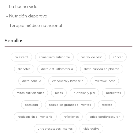
-
La buena vida
-
Nutrición deportiva
-
Terapia médico nutricional
Semillas
colesterol
come fuera saludable
control de peso
cáncer
diabetes
dieta antiinflamatoria
dieta basada en plantas
dieta boricua
embarazo y lactancia
microwellness
mitos nutricionales
niños
nutrición y piel
nutrientes
obesidad
odas a los grandes alimentos
recetas
reeducación alimentaria
reflexiones
salud cardiovascular
ultraprocesados insanos
vida activa