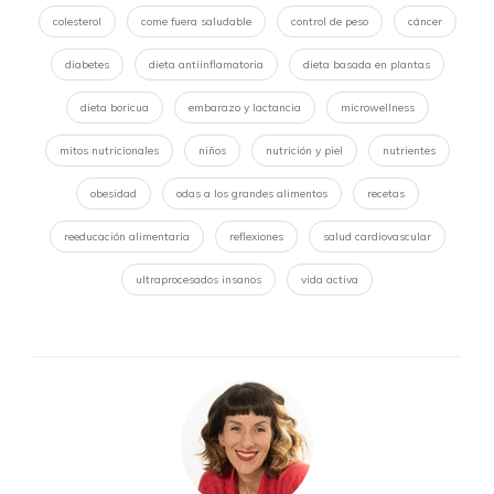
colesterol
come fuera saludable
control de peso
cáncer
diabetes
dieta antiinflamatoria
dieta basada en plantas
dieta boricua
embarazo y lactancia
microwellness
mitos nutricionales
niños
nutrición y piel
nutrientes
obesidad
odas a los grandes alimentos
recetas
reeducación alimentaria
reflexiones
salud cardiovascular
ultraprocesados insanos
vida activa