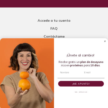
Accede a tu cuenta
FAQ
Contáctame
Carla Mi Nutricionista
¡Únete al cambio!
Añade una porción de inteligencia a tu nutrición
Recibe gratis un
plan de
desayuno
rico en
proteínas
para
10 días
.
Copyright © 2016-2026 Carla L. de la Torre. All rights reserved.
¡ME APUNTO!
NO, GRACIAS
Dietista Destacada del 2020 y Líder en Dietética Emergente del
2024 por la Academia de Nutrición y Dietética