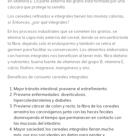
en vitamina E. La parte externa del grano está formada por una
cáscara que protege la semilla.
Los cereales refinados e integrales tienen las mismas calorías,
sí. Entonces, ¿por qué integrales?
En los procesos industriales que se someten los granos, se
elimina la capa más externa del cereal, donde se encuentra toda
la fibra, dejando solo el endospermo y también se retira el
germen para facilitar su conservación. Los alimentos elaborados
con harinas integrales nos benefician al tener más fibra dietario
y nutrientes; buena fuente de vitaminas del grupo B, vitamina E,
calcio, fósforo, magnesio, manganeso y zinc.
Beneficios de consumir cereales integrales:
Mejor tránsito intestinal, previene el estreñimiento.
Previene enfermedades: diverticulosis,
hipercolesterolemia y diabetes.
Previene cáncer de colon y recto; la fibra de los cereales
arrastra los carcinógenos junto con las heces fecales
disminuyendo el tiempo que permanecen en contacto con
las mucosas del intestino.
Mayor saciedad; los cereales integrales llenan mucho
más, por eso son ideales en dietas para perder y