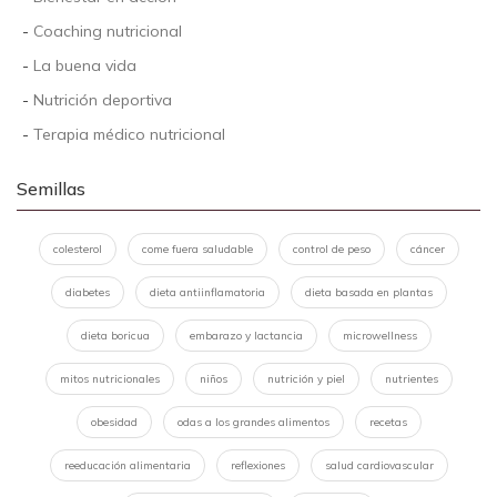
-
Coaching nutricional
-
La buena vida
-
Nutrición deportiva
-
Terapia médico nutricional
Semillas
colesterol
come fuera saludable
control de peso
cáncer
diabetes
dieta antiinflamatoria
dieta basada en plantas
dieta boricua
embarazo y lactancia
microwellness
mitos nutricionales
niños
nutrición y piel
nutrientes
obesidad
odas a los grandes alimentos
recetas
reeducación alimentaria
reflexiones
salud cardiovascular