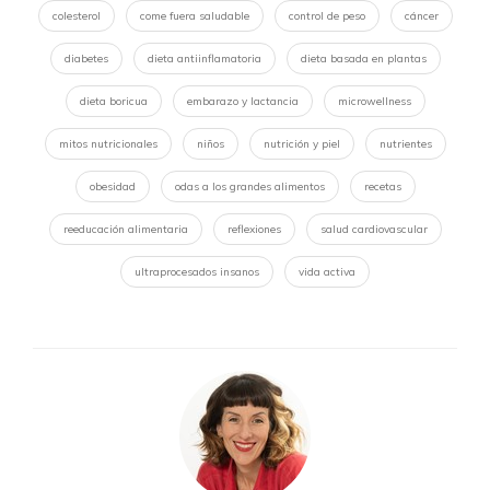
colesterol
come fuera saludable
control de peso
cáncer
diabetes
dieta antiinflamatoria
dieta basada en plantas
dieta boricua
embarazo y lactancia
microwellness
mitos nutricionales
niños
nutrición y piel
nutrientes
obesidad
odas a los grandes alimentos
recetas
reeducación alimentaria
reflexiones
salud cardiovascular
ultraprocesados insanos
vida activa