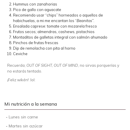
Hummus con zanahorias
Pico de gallo con aguacate
Recomiendo usar “chips” horneados o aquellos de
habichuelas, a mi me encantan los “
Beanitos”
.
Ensalada caprese: tomate con mozarela fresco
Frutos secos; almendras, cashews, pistachios
Montaditos de galletas integral con salmón ahumado
Pinchos de frutas frescas
Dip de remolacha con pita al horno
Ceviche
Recuerda;
OUT OF SIGHT, OUT OF MIND
, no sirvas porquerías y
no estarás tentado.
¡Feliz wikén! :lol:
Mi nutrición a la semana
-
Lunes sin carne
-
Martes sin azúcar