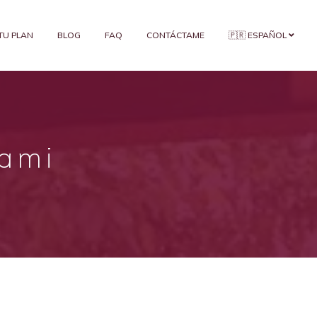
 TU PLAN
BLOG
FAQ
CONTÁCTAME
🇵🇷 ESPAÑOL
iami