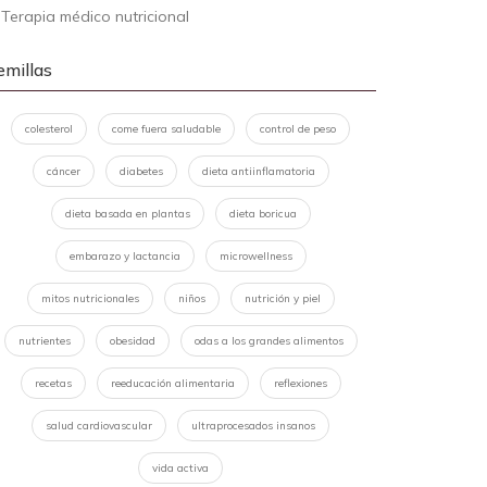
-
Terapia médico nutricional
emillas
colesterol
come fuera saludable
control de peso
cáncer
diabetes
dieta antiinflamatoria
dieta basada en plantas
dieta boricua
embarazo y lactancia
microwellness
mitos nutricionales
niños
nutrición y piel
nutrientes
obesidad
odas a los grandes alimentos
recetas
reeducación alimentaria
reflexiones
salud cardiovascular
ultraprocesados insanos
vida activa