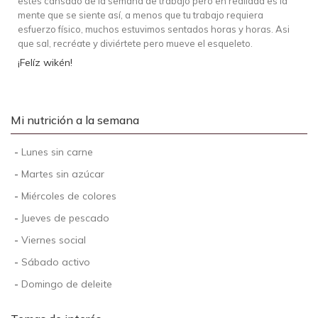
estés cansado de la semana de trabajo pero en realidad es la
mente que se siente así, a menos que tu trabajo requiera
esfuerzo físico, muchos estuvimos sentados horas y horas. Asi
que sal, recréate y diviértete pero mueve el esqueleto.
¡Felíz wikén!
Mi nutrición a la semana
-
Lunes sin carne
-
Martes sin azúcar
-
Miércoles de colores
-
Jueves de pescado
-
Viernes social
-
Sábado activo
-
Domingo de deleite