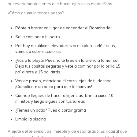
necesariamente tienes que hacer ejercicios específicos.
¿Cómo acumulo tantos pasos?
Pónte a barrer en lugar de encender el Roomba :lol:
Sal a caminar a tu perro
Por hoy no utilices elevadores ni escaleras eléctricas,
vamos a subir escaleras
¿Vas a la playa? Pues no te tires en la arena a tomar sol.
Deja tus cositas seguras y vete a caminar por la orilla 15
pa’ alante y 15 pa’ atrás.
Vas de paseo, estaciona el carro lejos de tu destino.
¡Complícate un poco para que te muevas!
Cuando llegues de hacer diligencias, brinca cuica 10
minutos y luego sigues con tus tareas
¿Tienes un patio? Pues a cortar grama
Limpia la piscina
Aléjate del televisor, del mueble y de estar tirado. Es natural que