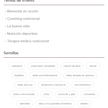
Temas de interés
-
Bienestar en acción
-
Coaching nutricional
-
La buena vida
-
Nutrición deportiva
-
Terapia médico nutricional
Semillas
colesterol
come fuera saludable
control de peso
cáncer
diabetes
dieta antiinflamatoria
dieta basada en plantas
dieta boricua
embarazo y lactancia
microwellness
mitos nutricionales
niños
nutrición y piel
nutrientes
obesidad
odas a los grandes alimentos
recetas