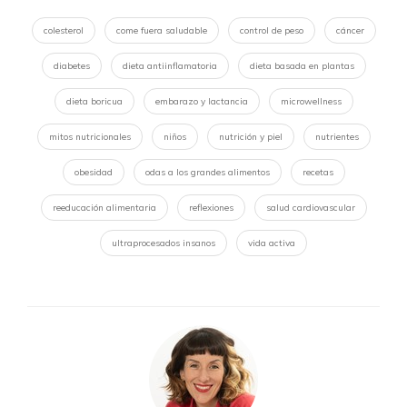
colesterol
come fuera saludable
control de peso
cáncer
diabetes
dieta antiinflamatoria
dieta basada en plantas
dieta boricua
embarazo y lactancia
microwellness
mitos nutricionales
niños
nutrición y piel
nutrientes
obesidad
odas a los grandes alimentos
recetas
reeducación alimentaria
reflexiones
salud cardiovascular
ultraprocesados insanos
vida activa