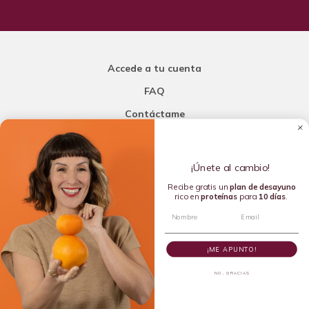
Accede a tu cuenta
FAQ
Contáctame
Carla Mi Nutricionista
¡Únete al cambio!
Añade una porción de inteligencia a tu nutrición
Recibe gratis un
plan de
desayuno
rico en
proteínas
para
10 días
.
Copyright © 2016-2026 Carla L. de la Torre. All rights reserved.
¡ME APUNTO!
NO, GRACIAS
Dietista Destacada del 2020 y Líder en Dietética Emergente del
2024 por la Academia de Nutrición y Dietética