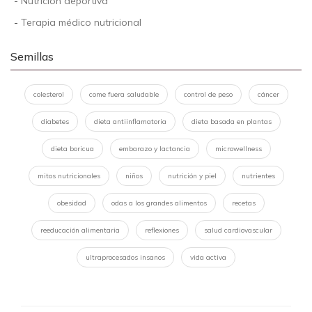
-
Nutrición deportiva
-
Terapia médico nutricional
Semillas
colesterol
come fuera saludable
control de peso
cáncer
diabetes
dieta antiinflamatoria
dieta basada en plantas
dieta boricua
embarazo y lactancia
microwellness
mitos nutricionales
niños
nutrición y piel
nutrientes
obesidad
odas a los grandes alimentos
recetas
reeducación alimentaria
reflexiones
salud cardiovascular
ultraprocesados insanos
vida activa