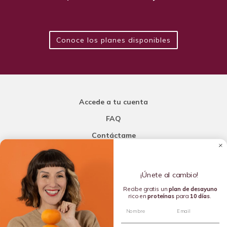
Conoce los planes disponibles
Accede a tu cuenta
FAQ
Contáctame
Carla Mi Nutricionista
¡Únete al cambio!
Añade una porción de inteligencia a tu nutrición
Recibe gratis un
plan de
desayuno
rico en
proteínas
para
10 días
.
Copyright © 2016-2026 Carla L. de la Torre. All rights reserved.