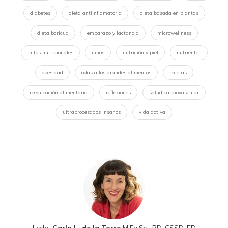
diabetes
dieta antiinflamatoria
dieta basada en plantas
dieta boricua
embarazo y lactancia
microwellness
mitos nutricionales
niños
nutrición y piel
nutrientes
obesidad
odas a los grandes alimentos
recetas
reeducación alimentaria
reflexiones
salud cardiovascular
ultraprocesados insanos
vida activa