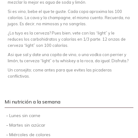
mezclar lo mejor es agua de soda y limón.
Si es vino, bebe el que te guste. Cada copa aproxima las 100
calorías. La cava y la champagne, el mismo cuento. Recuerda, no
jugos. Es decir, no mimosas y no sangrías.
¿Lo tuyo es la cerveza? Pues bien, vete con las “light” y le
reduces los carbohidratos y calorías en 1/3 parte. 12 onzas de
cerveza “light” son 100 calorías.
Asi que sal y date una copita de vino, o una vodka con perrier y
limón, tu cerveza “light” o tu whiskey a la roca, da igual. Disfruta.?
Un consejito; come antes para que evites las picaderas
conflictivas.
Mi nutrición a la semana
-
Lunes sin carne
-
Martes sin azúcar
-
Miércoles de colores