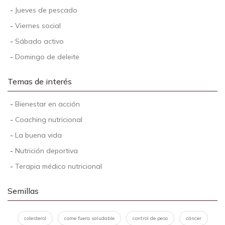
-
Jueves de pescado
-
Viernes social
-
Sábado activo
-
Domingo de deleite
Temas de interés
-
Bienestar en acción
-
Coaching nutricional
-
La buena vida
-
Nutrición deportiva
-
Terapia médico nutricional
Semillas
colesterol
come fuera saludable
control de peso
cáncer