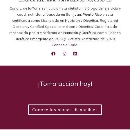
Lcda.
Carla L. de la Torre
M.Ex.Sc., RD, CSSD, ED
Carla L. de la Torre es nutricionista dietista, fisióloga del ejercicio y
coach nutricional basada en San Juan, Puerto Rico y está
certificada como Licenciada en Nutrición y Dietética, Registered
Dietitian y Certified Specialist in Sports Dietetics. Carla ha sido
reconocida por la Academia de Nutrición y Dietética como Líder en
Dietética Emergente del 2024 y Dietista Destacada del 2020.
Conoce a Carla
.
¡Toma acción hoy!
Conoce los planes disponibles