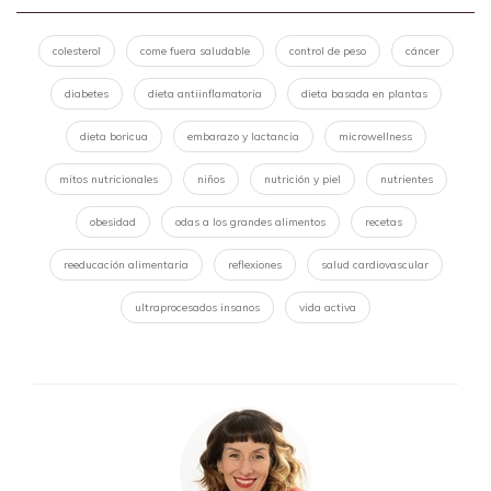
colesterol
come fuera saludable
control de peso
cáncer
diabetes
dieta antiinflamatoria
dieta basada en plantas
dieta boricua
embarazo y lactancia
microwellness
mitos nutricionales
niños
nutrición y piel
nutrientes
obesidad
odas a los grandes alimentos
recetas
reeducación alimentaria
reflexiones
salud cardiovascular
ultraprocesados insanos
vida activa