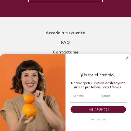
Accede a tu cuenta
FAQ
Contáctame
Carla Mi Nutricionista
¡Únete al cambio!
Añade una porción de inteligencia a tu nutrición
Recibe gratis un
plan de
desayuno
rico en
proteínas
para
10 días
.
Copyright © 2016-2026 Carla L. de la Torre. All rights reserved.
¡ME APUNTO!
NO, GRACIAS
Dietista Destacada del 2020 y Líder en Dietética Emergente del