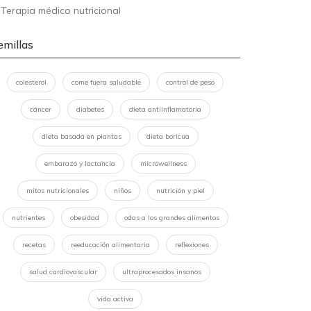
-
Terapia médico nutricional
emillas
colesterol
come fuera saludable
control de peso
cáncer
diabetes
dieta antiinflamatoria
dieta basada en plantas
dieta boricua
embarazo y lactancia
microwellness
mitos nutricionales
niños
nutrición y piel
nutrientes
obesidad
odas a los grandes alimentos
recetas
reeducación alimentaria
reflexiones
salud cardiovascular
ultraprocesados insanos
vida activa