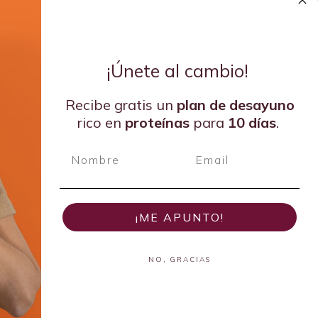
¡Únete al cambio!
Recibe gratis un
plan de
desayuno
rico en
proteínas
para
10 días
.
¡ME APUNTO!
NO, GRACIAS
der en Dietética Emergente del 2024 por la Academia de
Nutrición y Dietética