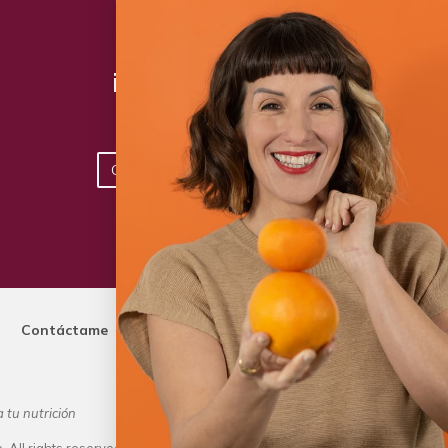
¡Toma acción hoy!
Conoce los planes disponibles
Contáctame
 tu nutrición
Dietista Destacada del 2020 y Lí
 All rights reserved.