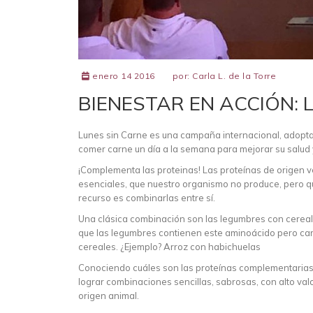
enero 14 2016
por:
Carla L. de la Torre
BIENESTAR EN ACCIÓN: 
Lunes sin Carne es una campaña internacional, adopta
comer carne un día a la semana para mejorar su salud 
¡Complementa las proteinas! Las proteínas de origen ve
esenciales, que nuestro organismo no produce, pero q
recurso es combinarlas entre sí.
Una clásica combinación son las legumbres con cereale
que las legumbres contienen este aminoácido pero carec
cereales. ¿Ejemplo? Arroz con habichuelas
Conociendo cuáles son las proteínas complementarias 
lograr combinaciones sencillas, sabrosas, con alto valo
origen animal.