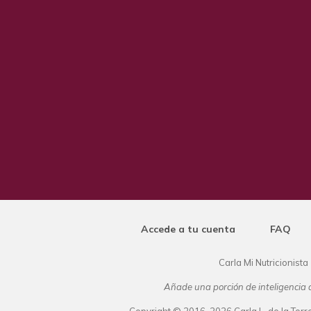
Accede a tu cuenta
FAQ
Carla Mi Nutricionista
Añade una porción de inteligencia a
Copyright © 2016-2026 Carla L. de la Torre.