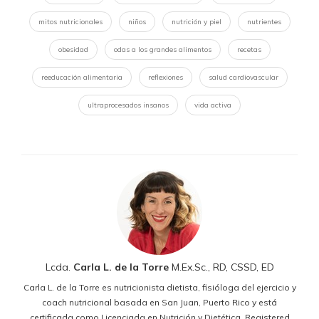
mitos nutricionales
niños
nutrición y piel
nutrientes
obesidad
odas a los grandes alimentos
recetas
reeducación alimentaria
reflexiones
salud cardiovascular
ultraprocesados insanos
vida activa
Lcda.
Carla L. de la Torre
M.Ex.Sc., RD, CSSD, ED
Carla L. de la Torre es nutricionista dietista, fisióloga del ejercicio y
coach nutricional basada en San Juan, Puerto Rico y está
certificada como Licenciada en Nutrición y Dietética, Registered