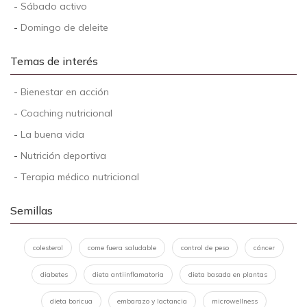
-
Sábado activo
-
Domingo de deleite
Temas de interés
-
Bienestar en acción
-
Coaching nutricional
-
La buena vida
-
Nutrición deportiva
-
Terapia médico nutricional
Semillas
colesterol
come fuera saludable
control de peso
cáncer
diabetes
dieta antiinflamatoria
dieta basada en plantas
dieta boricua
embarazo y lactancia
microwellness