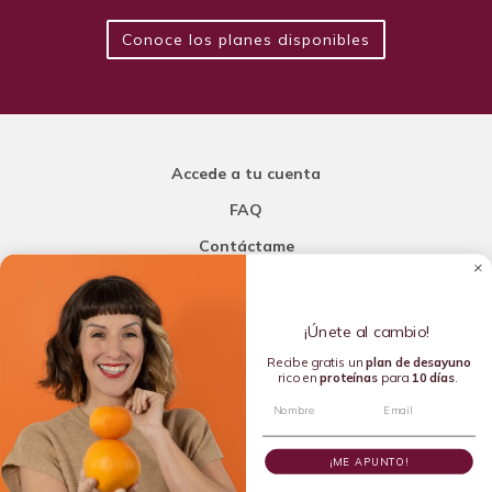
Conoce los planes disponibles
Accede a tu cuenta
FAQ
Contáctame
Carla Mi Nutricionista
¡Únete al cambio!
Añade una porción de inteligencia a tu nutrición
Recibe gratis un
plan de
desayuno
rico en
proteínas
para
10 días
.
Copyright © 2016-2026 Carla L. de la Torre. All rights reserved.
¡ME APUNTO!