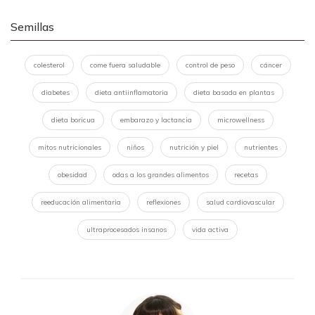
Semillas
colesterol
come fuera saludable
control de peso
cáncer
diabetes
dieta antiinflamatoria
dieta basada en plantas
dieta boricua
embarazo y lactancia
microwellness
mitos nutricionales
niños
nutrición y piel
nutrientes
obesidad
odas a los grandes alimentos
recetas
reeducación alimentaria
reflexiones
salud cardiovascular
ultraprocesados insanos
vida activa