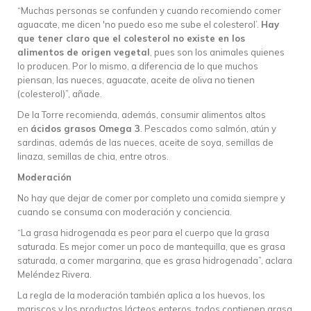
“Muchas personas se confunden y cuando recomiendo comer
aguacate, me dicen 'no puedo eso me sube el colesterol’.
Hay
que tener claro que el colesterol no existe en los
alimentos de origen vegetal
, pues son los animales quienes
lo producen. Por lo mismo, a diferencia de lo que muchos
piensan, las nueces, aguacate, aceite de oliva no tienen
(colesterol)”, añade.
De la Torre recomienda, además, consumir alimentos altos
en
ácidos grasos Omega 3
. Pescados como salmón, atún y
sardinas, además de las nueces, aceite de soya, semillas de
linaza, semillas de chia, entre otros.
Moderación
No hay que dejar de comer por completo una comida siempre y
cuando se consuma con moderación y conciencia.
“La grasa hidrogenada es peor para el cuerpo que la grasa
saturada. Es mejor comer un poco de mantequilla, que es grasa
saturada, a comer margarina, que es grasa hidrogenada”, aclara
Meléndez Rivera.
La regla de la moderación también aplica a los huevos, los
mariscos y los productos lácteos enteros, todos contienen grasa