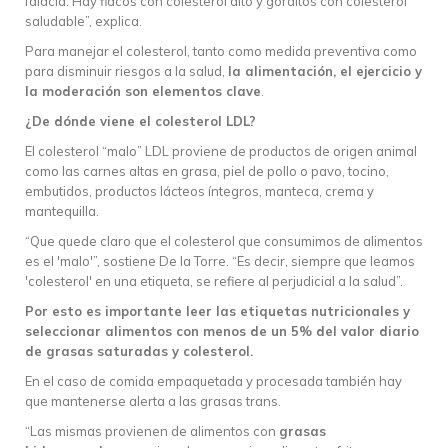
falacia. Hay flacos con colesterol alto y gorditos con colesterol
saludable”, explica.
Para manejar el colesterol, tanto como medida preventiva como
para disminuir riesgos a la salud,
la alimentación, el ejercicio y
la moderación son elementos clave
.
¿De dónde viene el colesterol LDL?
El colesterol “malo” LDL proviene de productos de origen animal
como las carnes altas en grasa, piel de pollo o pavo, tocino,
embutidos, productos lácteos íntegros, manteca, crema y
mantequilla.
“Que quede claro que el colesterol que consumimos de alimentos
es el 'malo'”, sostiene De la Torre. “Es decir, siempre que leamos
'colesterol' en una etiqueta, se refiere al perjudicial a la salud”.
Por esto es importante leer las etiquetas nutricionales y
seleccionar alimentos con menos de un 5% del valor diario
de grasas saturadas y colesterol.
En el caso de comida empaquetada y procesada también hay
que mantenerse alerta a las grasas trans.
“Las mismas provienen de alimentos con
grasas