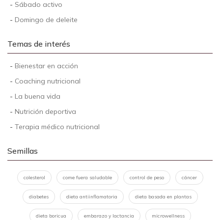
-
Sábado activo
-
Domingo de deleite
Temas de interés
-
Bienestar en acción
-
Coaching nutricional
-
La buena vida
-
Nutrición deportiva
-
Terapia médico nutricional
Semillas
colesterol
come fuera saludable
control de peso
cáncer
diabetes
dieta antiinflamatoria
dieta basada en plantas
dieta boricua
embarazo y lactancia
microwellness