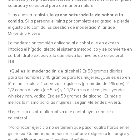
saturada y colesterol pero de manera natural.
"Hay que ser realista,
la grasa saturada le da sabor a la
comida
. Si la persona elimina por completo esa grasa le pierde
el gusto a la comida. Es cuestión de moderación", añade
Meléndez Rivera.
La moderación también aplicaría al alcohol que en exceso
intoxica el hígado, afecta el sistema metabólico y se convierte en
carbohidrato excesivo, lo que eleva los niveles de colesterol
LDL.
“
¿Qué es la moderación de alcohol?
Es 50 gramos diarios
para los hombres y 45 gramos para las mujeres. ¿Qué es eso en
términos reales? 4 cervezas regulares (promedio de 4% abv), 2
1/2 copas de vino (de 5 oz) y 1 1/2 onzas de licor, incluyendo
whiskey, ron, vodka. Eso es 50 gramos de alcohol. Es más o
menos lo mismo para las mujeres”, según Meléndez Rivera.
El ejercicio es otra alternativa que contribuye a reducir el
colesterol.
“Para hacer ejercicio no se tienen que pasar cuatro horas en el
gimnasio. Caminar por media hora añade oxígeno a la sangre y
ayuda a liberar toxinas”, explica el médico.