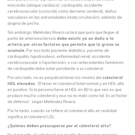
miocardio (ataque cardiaco), cardiopatía, accidente
cerebrovascular (conocido como derrame cerebral), daños
vasculares en las extremidades (mala circulación), además de
angina de pecho.
Sin embargo, Meléndez Rivera aclara que para que llegue al
punto de arterioesclerosis
debe existir ya un daño a la
arteria por otros factores que permita que la grasa se
acumule.
Por eso todo paciente diabético, paciente de
cardiopatía, hipotiroideos, enfermedad renal, accidente
cerebrovascular o hipertensión, o con antecedentes familiares
de cardiopatía debe estar pendiente a su colesterol.
Por otro lado, no es perjudicial tener los niveles del
colesterol
HDL elevados
. “El tener el colesterol total normal y en HDL alto
es positivo. Si la persona tiene el HDL en 80 lo que veo es que
produce mucho colesterol y eso no es malo como tal. Es un factor
de defensa”, según Meléndez Rivera.
Por lo tanto, cuando se refiere al colesterol alto en realidad
significa el colesterol LDL.
¿Quiénes deben preocuparse por el colesterol alto?
En el pasado, el colesterol era asunto de personas mayores.