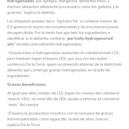
hidrogenadas
, por ejemplo, margarina, alimentos fritos, y
muchos alimentos altamente procesados como las galletas y la
granola”, explica la dietista.
Las etiquetas pueden decir “0g trans fat” si contiene menos de
0.5 gramos en la porción recomendada y de esa manera pasar
desapercibida. Por lo tanto hay que leer los ingredientes e
identificar si el alimento contiene “
partially hydrogenated
oils”
(aceites parcialmente hidrogenados).
“Grasas trans e hidrogenadas aumentan el colesterol malo LDL,
pero también bajan el bueno HDL, por eso son tan malas”,
sentencia De la Torre, quien recomienda eliminar de la dieta todo
alimento que contenga grasas hidrogenadas en la lista de
ingredientes.
Grasas beneficiosas
Al igual que altos niveles de LDL bajan los niveles del colesterol
“bueno” HDL, un nivel alto de HDL ayuda a eliminar el colesterol
“malo” del cuerpo.
“El bueno lo producimos nosotros con el consumo de grasas
monoinsaturadas como aguacate, aceite de oliva, nueces”,
explica De la Torre.