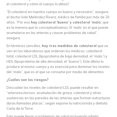
el colesterol y cómo el cuerpo lo utiliza?
“El colesterol en nuestro cuerpo es bueno y necesario”, asegura
el doctor Iván Meléndez Rivera, médico de familia por más de 20
años. “Por eso
hay colesterol ‘bueno’ y colesterol ‘malo’,
que
es la manera que lo conceptualizamos. El ‘malo’ es el que puede
acumularse en las arterias y causar problemas de salud”,
asegura.
En términos sencillos,
hay tres medidas de colesterol
que se
ven en los laboratorios que ordenan los médicos: colesterol
total, colesterol LDL (lipoproteína de baja densidad, el “malo”) y
HDL (lipoproteína de alta densidad, el “bueno”). Este último lo
produce el mismo cuerpo y es esencial para disminuir los niveles
del “malo”, que es el que se consume por medio de alimentos.
¿Cuáles son los riesgos?
Descuidar los niveles de colesterol LDL puede resultar en
“arterioesclerosis, acumulación de grasa, colesterol y otras
sustancias en las paredes de las arterias que forman estructuras
duras llamadas placas”, según expone la nutricionista y dietista
Carla de la Torre.
Esto puede llevar a problemas de salud incluyendo infarto