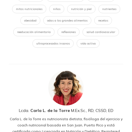
mitos nutricionales
niños
nutrición y piel
nutrientes
obesidad
odas a los grandes alimentos
recetas
reeducación alimentaria
reflexiones
salud cardiovascular
ultraprocesados insanos
vida activa
Lcda.
Carla L. de la Torre
M.Ex.Sc., RD, CSSD, ED
Carla L. de la Torre es nutricionista dietista, fisióloga del ejercicio y
coach nutricional basada en San Juan, Puerto Rico y está
certificada como Licenciada en Nutrición y Dietética, Registered