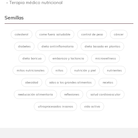
-
Terapia médico nutricional
Semillas
colesterol
come fuera saludable
control de peso
cáncer
diabetes
dieta antiinflamatoria
dieta basada en plantas
dieta boricua
embarazo y lactancia
microwellness
mitos nutricionales
niños
nutrición y piel
nutrientes
obesidad
odas a los grandes alimentos
recetas
reeducación alimentaria
reflexiones
salud cardiovascular
ultraprocesados insanos
vida activa