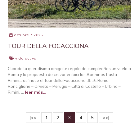
octubre 7 2025
TOUR DELLA FOCACCIONA
vida activa
Cuando tu queridísima amiga te regala de cumpleaños un vuelo a
Roma y la propuesta de cruzar en bici los Apeninos hasta
Rimini… así nace el Tour della Focacciona 🚴‍♀️ 🚴 Roma –
Ronciglione – Orvieto – Perugia – Città di Castello – Urbino –
Rimini. …
leer más...
|<<
1
2
3
4
5
>>|